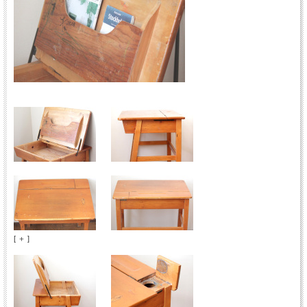
[ ＋ ]