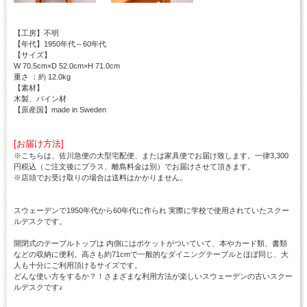
【工房】不明
【年代】1950年代～60年代
【サイズ】
W 70.5cm×D 52.0cm×H 71.0cm
重さ ：約 12.0kg
【素材】
木製、パイン材
【原産国】made in Sweden
[お届け方法]
※こちらは、佐川急便の大型宅配便、または家具便でお届け致します。一律3,300
円税込（ご注文後にプラス、離島料金は別）でお届けさせて頂きます。
※店頭でお受け取りの場合は送料はかかりません。
スウェーデンで1950年代から60年代に作られ 実際に学校で使用されていたスクー
ルデスクです。
開閉式のテーブルトップは 内側にはポケットがついていて、本やカード類、書類
などの収納に便利。高さも約71cmで一般的なダイニングテーブルとほぼ同じ、大
人も十分にご利用頂けるサイズです。
どんな使い方をするか？！さまざまな利用方法が楽しいスウェーデンの古いスクー
ルデスクです♪