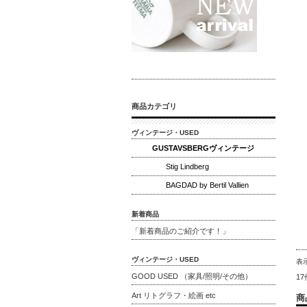
商品カテゴリ
ヴィンテージ・USED
GUSTAVSBERGヴィンテージ
Stig Lindberg
BAGDAD by Bertil Vallien
新着商品
「新着商品のご紹介です！」
ヴィンテージ・USED
表
GOOD USED （家具/照明/その他）
1
Art リトグラフ・絵画 etc
商