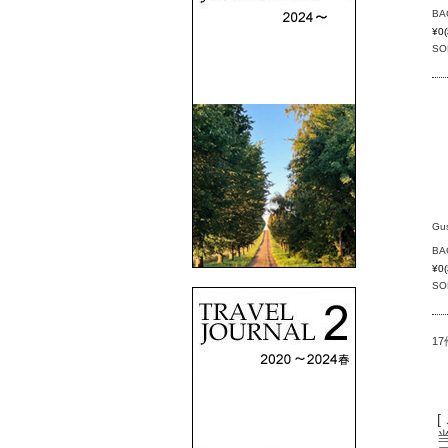
BA
¥0
SO
Gu
BA
¥0
SO
1
[