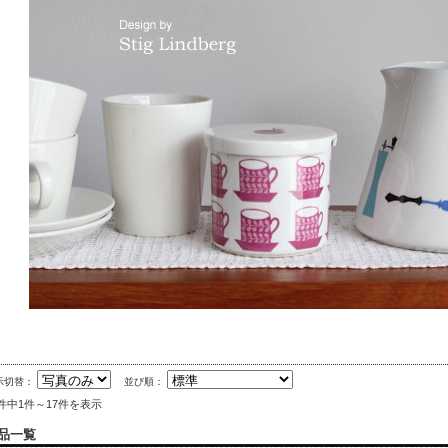
示切替：
並び順：
7件中1件～17件を表示
品一覧