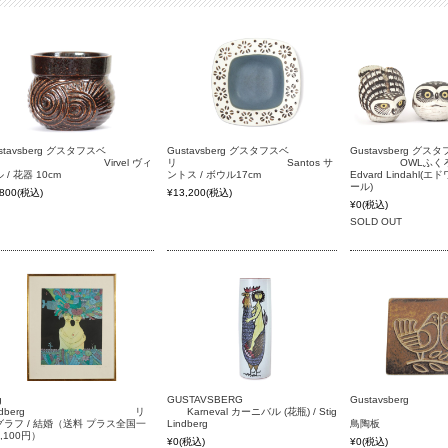
stavsberg グスタフスベ
Gustavsberg グスタフスベ
Gustavsberg グス
 Virvel ヴィ
リ Santos サ
OWLふくろう 
 / 花器 10cm
ントス / ボウル17cm
Edvard Lindahl
ール)
,800
(税込)
¥13,200
(税込)
¥0
(税込)
SOLD OUT
g
GUSTAVSBERG
Gustavsberg
Lindberg リ
Karneval カーニバル (花瓶) / Stig
Bodaf
グラフ / 結婚（送料 プラス全国一
Lindberg
鳥陶板
,100円）
¥0
(税込)
¥0
(税込)