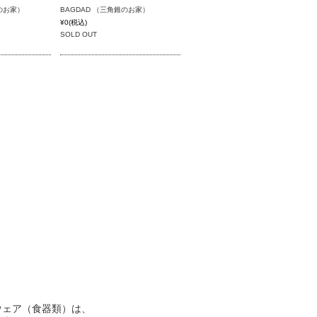
根のお家）
BAGDAD （三角錐のお家）
¥0
(税込)
SOLD OUT
ウェア（食器類）は、