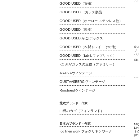
GOOD USED（置物）
GOOD USED （ガラス製品）
GOOD USED（ホーロー,ステンレス他）
GOOD USED（陶器）
GOOD USED かご/ボックス
GOOD USED（木製トレイ・その他）
Gu
リ
ベル
GOOD USED（fabricファブリック）
¥8
KOSTA/ガラスの置物（ファミリー）
ARABIAヴィンテージ
GUSTAVSBERGヴィンテージ
Rorstrandヴィンテージ
北欧ブランド・作家
白樺のカゴ（フィンランド）
日本のブランド・作家
Sti
fog linen work フォグリネンワーク
ト
律1