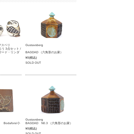
タフスベリ
Gustavsberg
3点セット /
(エドワード・リンダ
BAGDAD （六角形のお家）
¥0
(税込)
SOLD OUT
Gustavsberg
ors/小
BAGDAD N0.3 （六角形のお家）
¥0
(税込)
SOLD OUT