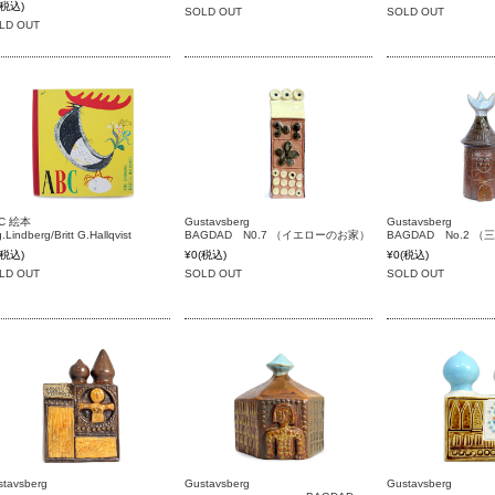
(税込)
SOLD OUT
SOLD OUT
LD OUT
ABC 絵本
Gustavsberg
Gustavs
g.Lindberg/Britt G.Hallqvist
BAGDAD N0.7 （イエローのお家）
BAGDAD No.2 
(税込)
¥0
(税込)
¥0
(税込)
LD OUT
SOLD OUT
SOLD OUT
stavsberg
Gustavsberg
Gustavsberg