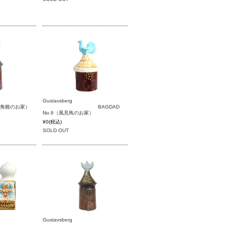
berg
Gustavsberg
（三角錐のお家）
BAGDAD
No.6（風見鳥のお家）
¥0
(税込)
SOLD OUT
Gustavsberg