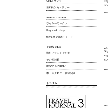
CINQ サンク
¥0
SO
SUNAO カトラリー
Shonan Creative
ワイヤーワークス
Kugi malta shop
feltricot（流木チャーチ）
その他/ other
Sti
海外ブランドその他
¥0
その他雑貨
SO
FOOD & DRINK
本・カタログ・書籍関連
トラベル
Gu