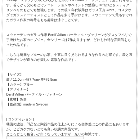
1938年、ストックホルムから少し北部のSollentuna ソーレンチュナで生まれ育ちま
す。若くから父のもとでデコレーションやペイントの勉強し20代のときスティグ・
リンベリのもとでも勉強します。その後60年代以降はガラス工房 Afors、コスタボ
ダでガラスアーティストとして作品を多く手掛けます。スウェーデンで最もすぐれ
たガラス作家の称号をもち趣味は泳ぐことです。
スウェーデンのガラス作家 Bertil Vallien バーティル・ヴァリーンがグスタフベリで
手掛けたお家のオブジェ。全シリーズは7作ありますが、どれも独特な雰囲気をも
った作品です。
こちらは綺麗なブルーのお家、中東に良く見られるような作りのお家です。表と裏
でデザインが違うのが楽しい素敵な作品です。
【サイズ】
高さ11.0cm×幅7.7cm×奥行5.5cm
【カラー】ブルー
【デザイナー】
Bertil Vallien バーティル・ヴァリーン
【素材】陶器
【原産国】made in Sweden
[ コンディション ]
釉薬の濃淡、凹凸など陶器作品の仕上がりによる個体差はこの作品にもあります
が、ヒビカケのないとても良い状態の商品です。
ところどころ色合いが白くなっていますが、光りの加減です。