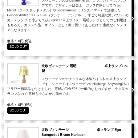
スウェーデンのLindshammar製、ガラスのテーブルラン
プです。デザイナーは金工、ガラス作家としてYstad
Metall（ユースタッドメタル）やLindshammar（リンズハマー）で活躍した
Gunnar Ander 1908～1976（グンナー・アンデル）。すごく綺麗な濃いブルーの
ガラスランプは 小ぶりで扱いやすい卓上サイズ、照明ランプとしてのご利用は
もちろん、ガラス作品・オブジェとして棚に置いてあるだけで 素敵なインテリ
アになります♪
価格： 0円(税込)
SOLD OUT
北欧ヴィンテージ 照明 卓上ランプ / 木
製
スウェーデンのナチュラルな木製パイン材の卓上ランプ
です。シェードはスウェーデンのHallbergs Belysning社の
フラワー柄新品を付けました。電球の口金E26で一般的なものですが、小ぶりの
ランプなので 電球も小さめがお薦めです。
価格： 0円(税込)
SOLD OUT
北欧ヴィンテージ 卓上ランプ Ego
Stengods / Bruno Karlsson