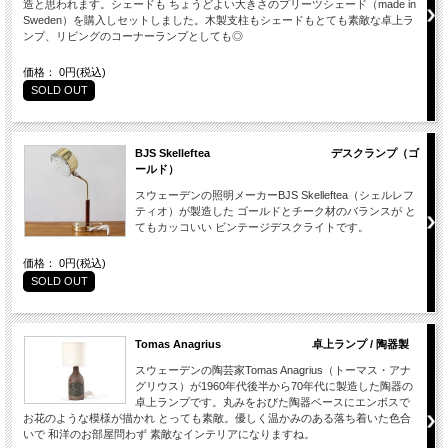
造と思われます。シェードも ちょうどよい大きさのプリーツシェード（made in
Sweden）を購入しセットしました。木製支柱もシェードもとても素敵な卓上ラ
ンプ、リビングのコーナーランプとしても◎
価格： 0円(税込)
SOLD OUT
BJS Skelleftea デスクランプ（ゴ
ールド）
スウェーデンの照明メーカーBJS Skelleftea（シェルレフ
ティオ）が製造した ゴールドとチーク材のバランスが と
てもカッコいい ビンテージデスクライトです。
価格： 0円(税込)
SOLD OUT
Tomas Anagrius 卓上ランプ / 陶器製
スウェーデンの陶芸家Tomas Anagrius（トーマス・アナ
グリウス）が1960年代後半から70年代に製造した陶器の
卓上ランプです。丸みをおびた陶器ベースにエンボスで
お花のような模様が描かれ とっても素敵。優しく温かみのある落ち着いた色合
いで 和洋のお部屋問わず 素敵なインテリアになりますね。