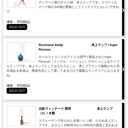
デンマーク製のチーク材、卓上ランプです。スマートな
チーク材の3本脚が置物としてインテリアにもいいですね
◎
価格： 0円(税込)
SOLD OUT
Rorstrand Atelje 卓上ランプ / Inger
Persson
ロールストランドのアトリエ部門で製造されたInger
Persson（インゲル・ペーション）デザインによるテーブ
ルランプです。卓上ランプとしてはもちろんこと、青とブラウンで施釉された存
在感ある本体は、陶器作品として置いてあるだけで素敵なインテリアになります
ね。
価格： 0円(税込)
SOLD OUT
北欧ヴィンテージ 照明 卓上ランプ
（S）/ 木製
スウェーデンで作られた木製パイン材、小さめ卓上ラン
プです。おそらく1960年代から70年代の製造と思われま