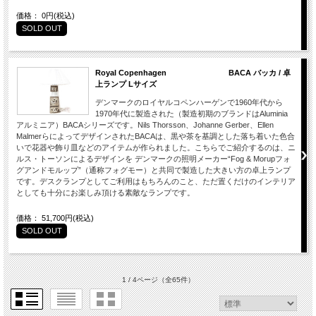
価格： 0円(税込)
SOLD OUT
Royal Copenhagen BACA バッカ / 卓
上ランプ Lサイズ
デンマークのロイヤルコペンハーゲンで1960年代から
1970年代に製造された（製造初期のブランドはAluminia
アルミニア）BACAシリーズです。Nils Thorsson、Johanne Gerber、Ellen
MalmerらによってデザインされたBACAは、黒や茶を基調とした落ち着いた色合
いで花器や飾り皿などのアイテムが作られました。こちらでご紹介するのは、ニ
ルス・トーソンによるデザインを デンマークの照明メーカー“Fog & Morupフォ
グアンドモルップ”（通称フォグモー）と共同で製造した大きい方の卓上ランプ
です。デスクランプとしてご利用はもちろんのこと、ただ置くだけのインテリア
としても十分にお楽しみ頂ける素敵なランプです。
価格： 51,700円(税込)
SOLD OUT
1 / 4ページ
（全65件）