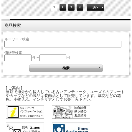
1
2
3
4
次へ
商品検索
キーワード検索
価格帯検索
円 ～
円
[ ご案内 ]
当店で海外から輸入している古いアンティーク、ユーズドのプレート
やカップなどの製品は装飾品として販売しています。草花などの花
瓶、小物入れ、インテリアとしてお楽しみ下さい。