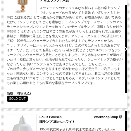
ド 卓上ランプ / 木製
スウェーデンのナチュラルな木製パイン材の卓上ランプ
です。シェードの作りがとても素敵で、灯りをともした
時に こぼれる光がとても柔らかく雰囲気があります。存在感があり 置いてある
だけでインテリアとしてとても素敵なテーブルランプです。スウェーデンのアン
ティークショップのウィンドーを飾っていたテーブルランプ、薄暗くなりかけた
時間帯に 点灯されたランプはすごく雰囲気があり いっしょに飾られてた置物や
書籍が一層素敵に見えたことを憶えてます。アンティークショップの店主いわく
「60～70年代にスウェーデンで作られたものだよ！でもデンマークかもね
^^;。。デザイナーはハッキリわからないけど、この作りはきっと名のあるデザ
イナーだよ。だってとても美しいだろ♪」確かに同じような作りのランプをデン
マークでもスウェーデンも見たことがありました。でもそれはシェードが壊れて
いたり、模様が違ったり、生地が貼られてなかったり、シェードトップの格子が
なかったりと 良いコンデションではありませんでした。こちらはシェードトッ
プの格子に少しダメージがありますが 気が付かないほど見た目、ご利用にもま
ったく問題ない 良いコンデションなので買付してきました。和にも洋のお部屋
にも相性のよい作りで ランプとしてはもちろん、オブジェやインテリアとして
もお楽しみ頂けるとてもお薦めな素敵なテーブルランプです。
価格： 0円(税込)
SOLD OUT
Louis Poulsen Workshop lamp 琺
瑯ランプ 35cm/ホワイト
1950年代に発表され80年代まで製造されていたLouis