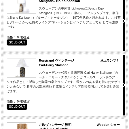
Stengods / Bruno Karlsson
スウェーデンの中南部 Lidkopingにあった Ego
Stengods（1966-1987） 製のテーブルランプです。製作
はBruno Karlsson（ブルーノ・カールソン）、1970年代作と思われます。こげ茶
とグレーがかった白のラインデコレーションはインテリアとしても とても素敵
です♪
価格： 0円(税込)
SOLD OUT
Rorstrand ヴィンテージ 卓上ランプ /
Carl-Harry Stalhane
スウェーデンを代表する陶芸家 Carl Harry Stalhane（カ
ール・ハリー・スタルハン）がロールストランドのアト
リエ作品として製造した陶器の卓上ランプです。温かみのある落ち着いたデザイ
ンと色合いで 和洋のお部屋問わず 素敵なインテリア間接照明としてお楽しみ頂
けます。
価格： 0円(税込)
SOLD OUT
北欧ヴィンテージ 照明 Wooden シェー