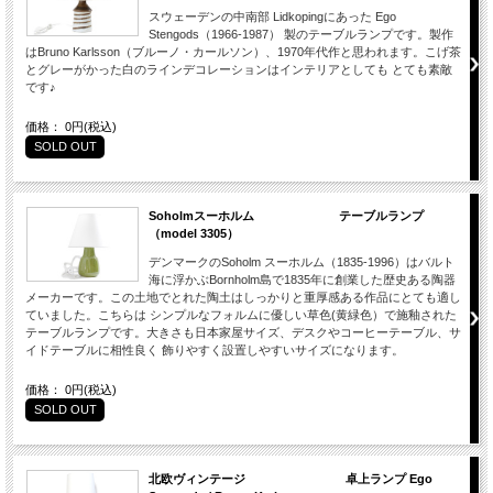
スウェーデンの中南部 Lidkopingにあった Ego
Stengods（1966-1987） 製のテーブルランプです。製作
はBruno Karlsson（ブルーノ・カールソン）、1970年代作と思われます。こげ茶
とグレーがかった白のラインデコレーションはインテリアとしても とても素敵
です♪
価格： 0円(税込)
SOLD OUT
Soholmスーホルム テーブルランプ
（model 3305）
デンマークのSoholm スーホルム（1835-1996）はバルト
海に浮かぶBornholm島で1835年に創業した歴史ある陶器
メーカーです。この土地でとれた陶土はしっかりと重厚感ある作品にとても適し
ていました。こちらは シンプルなフォルムに優しい草色(黄緑色）で施釉された
テーブルランプです。大きさも日本家屋サイズ、デスクやコーヒーテーブル、サ
イドテーブルに相性良く 飾りやすく設置しやすいサイズになります。
価格： 0円(税込)
SOLD OUT
北欧ヴィンテージ 卓上ランプ Ego