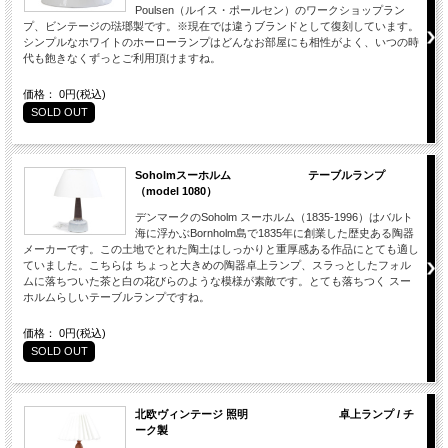
Poulsen（ルイス・ポールセン）のワークショップラン
プ、ビンテージの琺瑯製です。※現在では違うブランドとして復刻しています。
シンプルなホワイトのホーローランプはどんなお部屋にも相性がよく、いつの時
代も飽きなくずっとご利用頂けますね。
価格： 0円(税込)
SOLD OUT
Soholmスーホルム テーブルランプ
（model 1080）
デンマークのSoholm スーホルム（1835-1996）はバルト
海に浮かぶBornholm島で1835年に創業した歴史ある陶器
メーカーです。この土地でとれた陶土はしっかりと重厚感ある作品にとても適し
ていました。こちらは ちょっと大きめの陶器卓上ランプ、スラっとしたフォル
ムに落ちついた茶と白の花びらのような模様が素敵です。とても落ちつく スー
ホルムらしいテーブルランプですね。
価格： 0円(税込)
SOLD OUT
北欧ヴィンテージ 照明 卓上ランプ / チ
ーク製