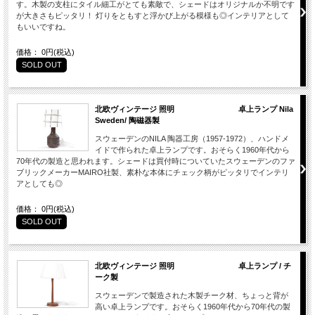
す。木製の支柱にタイル細工がとても素敵で、シェードはオリジナルか不明です
が大きさもピッタリ！ 灯りをともすと浮かび上がる模様も◎インテリアとして
もいいですね。
価格： 0円(税込)
SOLD OUT
北欧ヴィンテージ 照明 卓上ランプ Nila
Sweden/ 陶磁器製
スウェーデンのNILA 陶器工房（1957-1972）、ハンドメ
イドで作られた卓上ランプです。おそらく1960年代から
70年代の製造と思われます。シェードは買付時についていたスウェーデンのファ
ブリックメーカーMAIRO社製、素朴な本体にチェック柄がピッタリでインテリ
アとしても◎
価格： 0円(税込)
SOLD OUT
北欧ヴィンテージ 照明 卓上ランプ / チ
ーク製
スウェーデンで製造された木製チーク材、ちょっと背が
高い卓上ランプです。おそらく1960年代から70年代の製