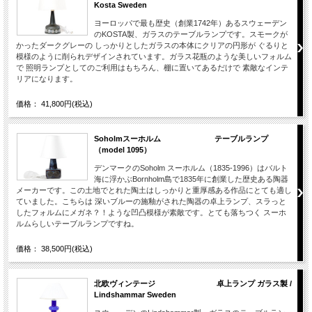
Kosta Sweden
ヨーロッパで最も歴史（創業1742年）あるスウェーデン
のKOSTA製、ガラスのテーブルランプです。スモークが
かったダークグレーの しっかりとしたガラスの本体にクリアの円形が ぐるりと
模様のように削られデザインされています。ガラス花瓶のような美しいフォルム
で 照明ランプとしてのご利用はもちろん、棚に置いてあるだけで 素敵なインテ
リアになります。
価格： 41,800円(税込)
Soholmスーホルム テーブルランプ
（model 1095）
デンマークのSoholm スーホルム（1835-1996）はバルト
海に浮かぶBornholm島で1835年に創業した歴史ある陶器
メーカーです。この土地でとれた陶土はしっかりと重厚感ある作品にとても適し
ていました。こちらは 深いブルーの施釉がされた陶器の卓上ランプ、スラっと
したフォルムにメガネ？！ような凹凸模様が素敵です。とても落ちつく スーホ
ルムらしいテーブルランプですね。
価格： 38,500円(税込)
北欧ヴィンテージ 卓上ランプ ガラス製 /
Lindshammar Sweden