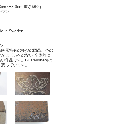
8cm×H8.3cm 重さ560g
ラウン
】
in Sweden
 ]
る陶器特有の多少の凹凸、色の
すがヒビカケのない 全体的に
作品です。Gustavsbergの
リ残っています。