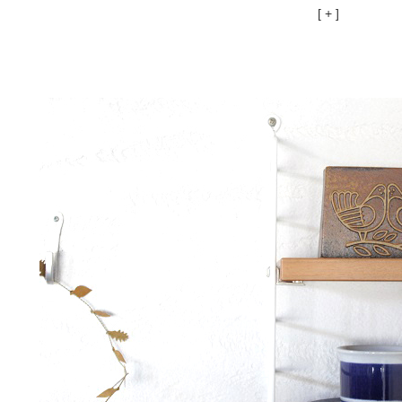
[ + ]