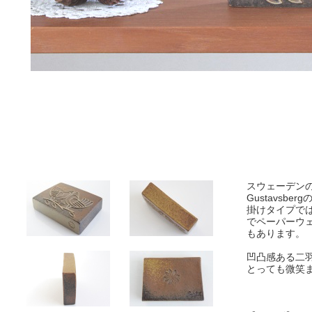
スウェーデンの家
Gustavsb
掛けタイプで
でペーパーウ
もあります。
凹凸感ある二
とっても微笑