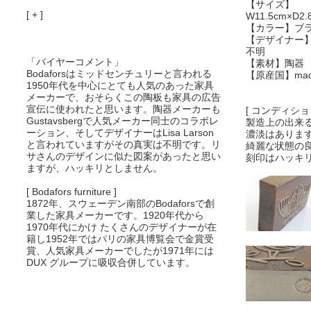
【サイズ】
[ + ]
W11.5cm×D2.
【カラー】ブ
【デザイナー
不明
「バイヤーコメント」
【素材】陶器
Bodaforsはミッドセンチュリーと言われる
【原産国】made 
1950年代を中心にとても人気のあった家具
メーカーで、おそらくこの陶板も家具の広告
宣伝に使われたと思います。陶器メーカーも
[ コンディション
Gustavsbergで人気メーカー同士のコラボレ
製造上の出来
ーション、そしてデザイナーはLisa Larson
濃淡はありま
と言われていますがその真実は不明です。リ
綺麗な状態の良い
サさんのデザインに似た図案があったと思い
刻印はハッキ
ますが、ハッキリとしません。
[ Bodafors furniture ]
1872年、スウェーデン南部のBodaforsで創
業した家具メーカーです。1920年代から
1970年代にかけ たくさんのデザイナーが在
籍し1952年ではパリの家具博覧会で金賞受
賞、人気家具メーカーでしたが1971年には
DUX グループに吸収合併しています。