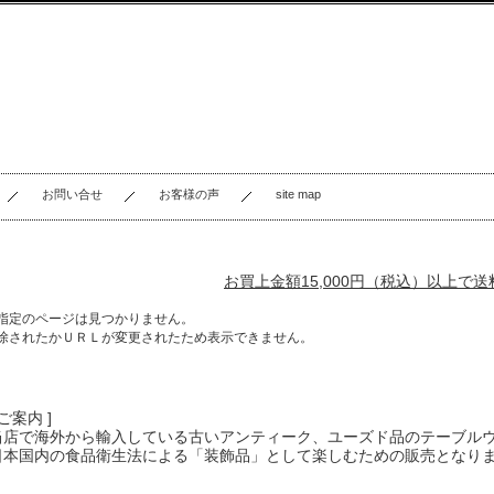
お問い合せ
お客様の声
site map
お買上金額15,000円（税込）以上で
指定のページは見つかりません。
除されたかＵＲＬが変更されたため表示できません。
 ご案内 ]
当店で海外から輸入している古いアンティーク、ユーズド品のテーブル
日本国内の食品衛生法による「装飾品」として楽しむための販売となり