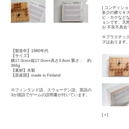
[ コンディション
多少の擦りキ
ビ・カケなど
ョンです。天
が 不良不具合
※プラスチッ
ズはあります
【製造年】1980年代
【サイズ】
横17.0cm×縦17.0cm×高さ3.8cm
重さ： 約
366g
【素材】木製
【原産国】made in Finland
※フィンランド語、スウェーデン語、英語の
3か国語でゲームの説明書が付いています。
[＋]