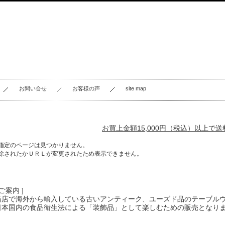
お問い合せ
お客様の声
site map
お買上金額15,000円（税込）以上で
指定のページは見つかりません。
除されたかＵＲＬが変更されたため表示できません。
 ご案内 ]
当店で海外から輸入している古いアンティーク、ユーズド品のテーブル
日本国内の食品衛生法による「装飾品」として楽しむための販売となり