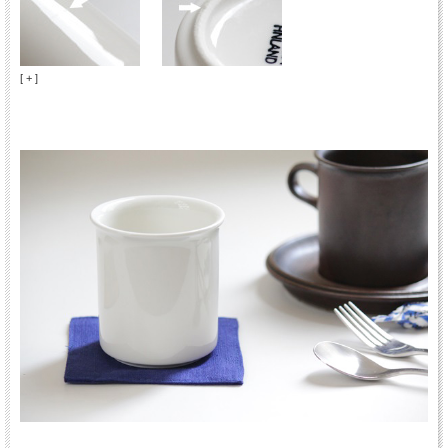
[ + ]