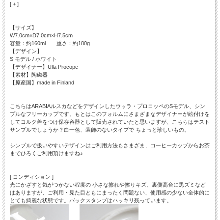
[ + ]
【サイズ】
W7.0cm×D7.0cm×H7.5cm
容量：約160ml 重さ：約180g
【デザイン】
S モデル / ホワイト
【デザイナー】Ulla Procope
【素材】陶磁器
【原産国】made in Finland
こちらはARABIAルスカなどをデザインしたウッラ・プロコッペのSモデル、シン
プルなフリーカップです。もとはこのフォルムにさまざまなデザイナーが絵付けを
してコルク蓋をつけ保存容器として販売されていたと思いますが、こちらはテスト
サンプルでしょうか？白一色、装飾のないタイプで ちょっと珍しいもの。
シンプルで扱いやすいデザインはご利用方法もさまざま、コーヒーカップからお茶
までひろくご利用頂けますね♪
[ コンディション ]
光にかざすと気がつかない程度の 小さな擦れや擦りキズ、裏側高台に黒ズミなど
はありますが、ご利用・見た目ともにまったく問題ない、使用感の少ない全体的に
とても綺麗な状態です。バックスタンプはハッキリ残っています。