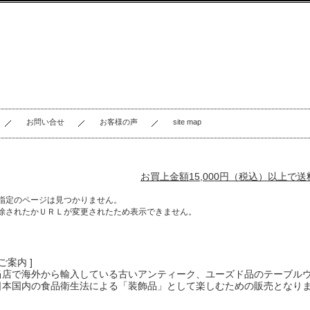
お問い合せ
お客様の声
site map
お買上金額15,000円（税込）以上で
指定のページは見つかりません。
除されたかＵＲＬが変更されたため表示できません。
 ご案内 ]
当店で海外から輸入している古いアンティーク、ユーズド品のテーブル
日本国内の食品衛生法による「装飾品」として楽しむための販売となり