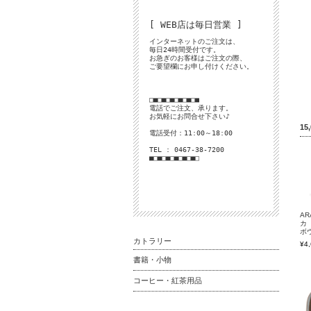
[ WEB店は毎日営業 ]
インターネットのご注文は、
毎日24時間受付です。
お急ぎのお客様はご注文の際、
ご要望欄にお申し付けください。
□■□■□■□■□■□■
電話でご注文、承ります。
お気軽にお問合せ下さい♪
1
電話受付：11:00～18:00
TEL : 0467-38-7200
■□■□■□■□■□■□
AR
ボ
カトラリー
¥4
書籍・小物
コーヒー・紅茶用品