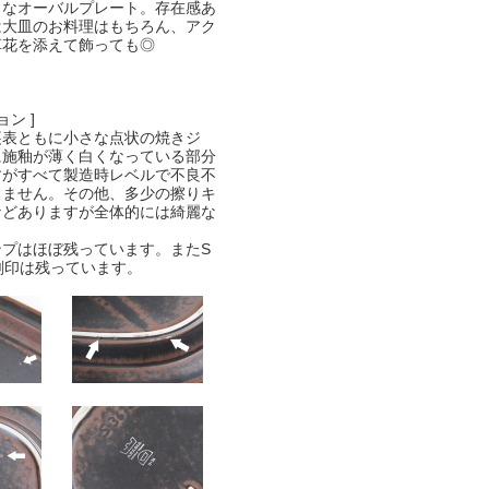
きなオーバルプレート。存在感あ
は大皿のお料理はもちろん、アク
草花を添えて飾っても◎
ョン ]
裏表ともに小さな点状の焼きジ
に施釉が薄く白くなっている部分
すがすべて製造時レベルで不良不
りません。その他、多少の擦りキ
などありますが全体的には綺麗な
ンプはほぼ残っています。またS
刻印は残っています。