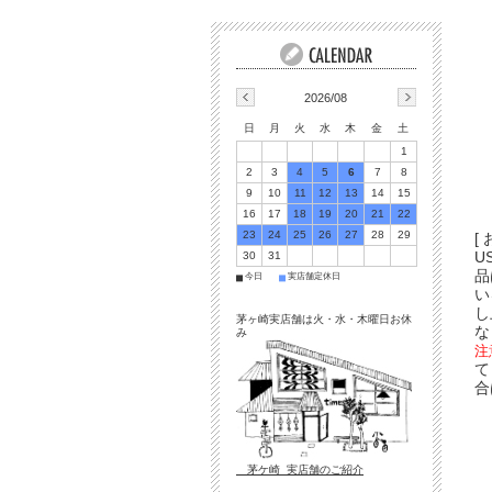
2026/08
日
月
火
水
木
金
土
1
2
3
4
5
6
7
8
9
10
11
12
13
14
15
16
17
18
19
20
21
22
23
24
25
26
27
28
29
[
U
30
31
品
今日
実店舗定休日
■
■
い
し
茅ヶ崎実店舗は火・水・木曜日お休
な
み
注
て
合
茅ケ崎 実店舗のご紹介