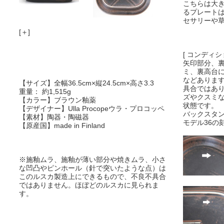
こちらは大
るプレート
セサリーや
[＋]
[ コンディシ
矢印部分、
ミ、裏高台
などありま
【サイズ】全幅36.5cm×縦24.5cm×高さ3.3
具合ではあ
重量： 約1,515g
ズやクスミ
【カラー】ブラウン釉薬
状態です。
【デザイナー】Ulla Procopeウラ・プロコッペ
バックスタ
【素材】陶器・陶磁器
モデル36の
【原産国】made in Finland
※施釉ムラ、施釉が薄い部分や焼きムラ、小さ
な凹凸やピンホール（針で突いたような点）は
このルスカ製造上にできるもので、不良不具合
ではありません。ほぼどのルスカに見られま
す。