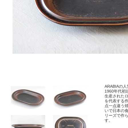
ARABIAの
1960年代
生産されたロ
を代表する
点一点違う
いで日本の
リーズで作
す。