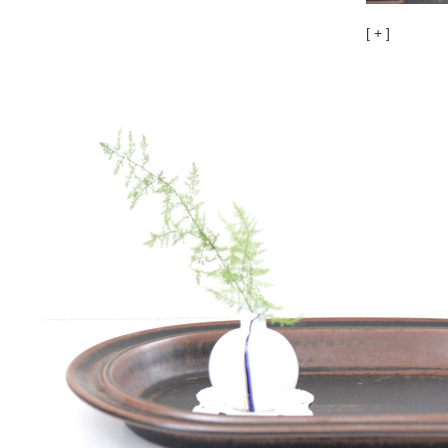
[ + ]