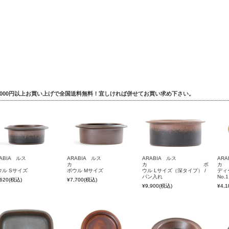
5,000円以上お買い上げで全国送料無料！宜しければ併せてお買い求め下さい。
ABIA ルス
ARABIA ルス
ARABIA ルス
ARA
カ
カ
カ ボ
ウル Sサイズ
ボウル Mサイズ
ウル Lサイズ（深タイプ） /
ディー
パン入れ
No.1
,620
(税込)
¥7,700
(税込)
¥9,900
(税込)
¥4,1