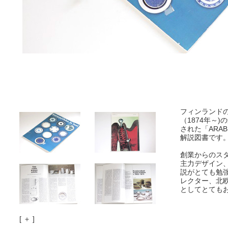
フィンランドの
（1874年～
された「ARAB
解説図書です
創業からのス
主力デザイン
説がとても勉
レクター、北
としてとても
[ ＋ ]