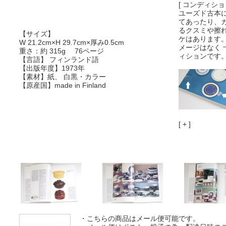
[ コンディション
ユーズド古本
てあったり、
るクスミや擦
【サイズ】
ケはあります
W 21.2cm×H 29.7cm×厚み0.5cm
メージはなく
重さ：約 315g 76ページ
ィションです
【言語】 フィンランド語
【出版年度】1973年
【素材】紙、 白黒・カラー
【原産国】made in Finland
[ + ]
・こちらの商品はメール便可能です。