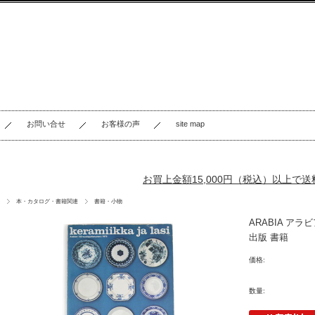
お問い合せ
お客様の声
site map
お買上金額15,000円（税込）以上で
本・カタログ・書籍関連
書籍・小物
ARABIA アラビ
出版 書籍
価格:
数量: