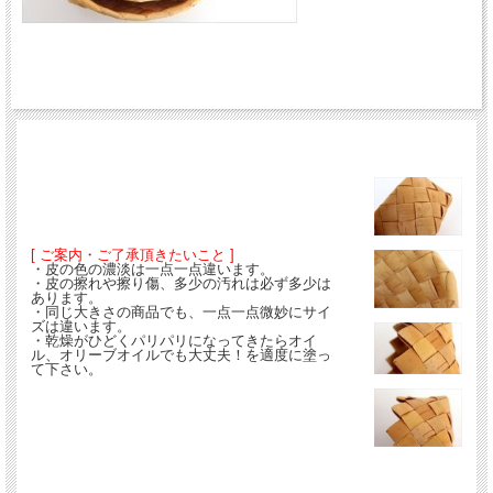
[ ご案内・ご了承頂きたいこと ]
・皮の色の濃淡は一点一点違います。
・皮の擦れや擦り傷、多少の汚れは必ず多少は
あります。
・同じ大きさの商品でも、一点一点微妙にサイ
ズは違います。
・乾燥がひどくパリパリになってきたらオイ
ル、オリーブオイルでも大丈夫！を適度に塗っ
て下さい。