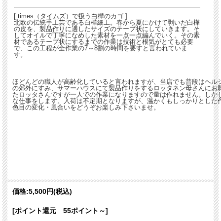
[ times（タイムズ）で扱う白樺のカゴ ]
北欧の伝統手工芸である白樺細工。春から夏にかけて剥いだ白樺
の皮を、製品作りに適したサイズのテープ状にしていきます。そ
してオイルで丁寧になめした素材を一点一点編んでいく。その素
材であるテープ状にするまでの作業は技術と根気がとても必要
で、この工程が全作業の7～8割の時間を要すと言われていま
す。
ほどんどの職人が高齢化していると言われますが、当店でも普段はヘルシ
の郊外にすみ、サマーハウスにて製品作りをするロッタネン母さんにお
たロッタさんですが一人での作業になりますので量は作れません。しか
な仕事をします。入荷は不定期となりますが、温かくもしっかりとした
色目の変化・風合いをどうぞお楽しみ下さいませ。
価格:
5,500円
(税込)
[ポイント還元 55ポイント～]