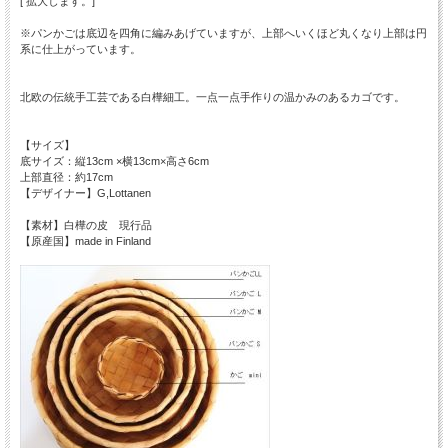
[ 拡大します。]
※パンかごは底辺を四角に編みあげていますが、上部へいくほど丸くなり上部は円
系に仕上がっています。
北欧の伝統手工芸である白樺細工。一点一点手作りの温かみのあるカゴです。
【サイズ】
底サイズ：縦13cm ×横13cm×高さ6cm
上部直径：約17cm
【デザイナー】G,Lottanen
【素材】白樺の皮 現行品
【原産国】made in Finland