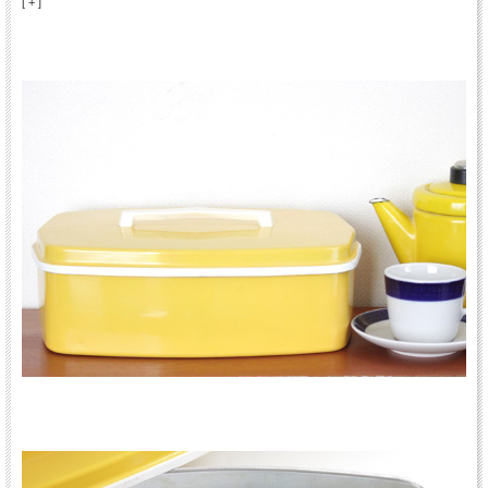
[ + ]