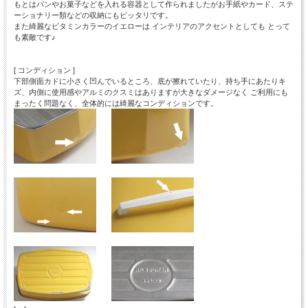
もとはパンやお菓子などを入れる容器として作られましたがお手紙やカード、ステ
ーショナリー類などの収納にもピッタリです。
また綺麗なビタミンカラーのイエローは インテリアのアクセントとしても とって
も素敵です♪
[ コンディション ]
下部側面カドに小さく凹んでいるところ、底が擦れていたり、持ち手にあたりキ
ズ、内側に使用感やアルミのクスミはありますが大きなダメージなく ご利用にも
まったく問題なく、全体的には綺麗なコンディションです。