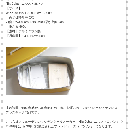
Nils Johan ニルス・ヨハン
【サイズ】
W 32.0ｃｍ×D 20.5cm×H 12.0cm
（高さは持ち手含む）
内側：W30.5cm×D19.0cm×深さ 約8.5cm
重さ 約466g
【素材】アルミニウム製
【原産国】made in Sweden
北欧諸国で1950年代から80年代に作られ、使用されていたトレーやステンレス、
プラスチック製品です。
こちらはスウェーデンのキッチンツールメーカー「Nils Johan ニルス・ヨハン」で
1960年代から70年代に製造されたブレッドケース（パン入れ）になります。