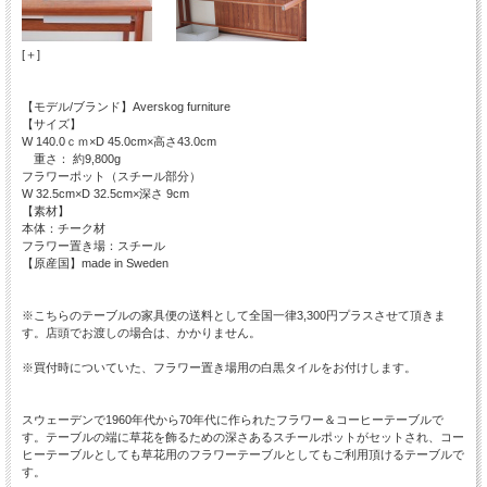
[＋]
【モデル/ブランド】Averskog furniture
【サイズ】
W 140.0ｃｍ×D 45.0cm×高さ43.0cm
重さ： 約9,800g
フラワーポット（スチール部分）
W 32.5cm×D 32.5cm×深さ 9cm
【素材】
本体：チーク材
フラワー置き場：スチール
【原産国】made in Sweden
※こちらのテーブルの家具便の送料として全国一律3,300円プラスさせて頂きま
す。店頭でお渡しの場合は、かかりません。
※買付時についていた、フラワー置き場用の白黒タイルをお付けします。
スウェーデンで1960年代から70年代に作られたフラワー＆コーヒーテーブルで
す。テーブルの端に草花を飾るための深さあるスチールポットがセットされ、コー
ヒーテーブルとしても草花用のフラワーテーブルとしてもご利用頂けるテーブルで
す。