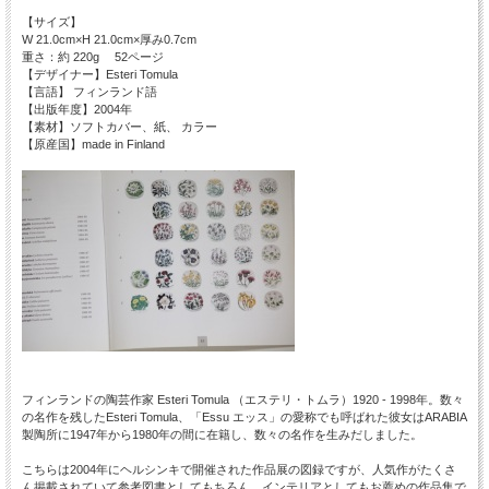
【サイズ】
W 21.0cm×H 21.0cm×厚み0.7cm
重さ：約 220g 52ページ
【デザイナー】Esteri Tomula
【言語】 フィンランド語
【出版年度】2004年
【素材】ソフトカバー、紙、 カラー
【原産国】made in Finland
フィンランドの陶芸作家 Esteri Tomula （エステリ・トムラ）1920 - 1998年。数々
の名作を残したEsteri Tomula、「Essu エッス」の愛称でも呼ばれた彼女はARABIA
製陶所に1947年から1980年の間に在籍し、数々の名作を生みだしました。
こちらは2004年にヘルシンキで開催された作品展の図録ですが、人気作がたくさ
ん掲載されていて参考図書としてもちろん、インテリアとしてもお薦めの作品集で