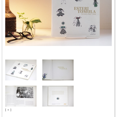
[ ＋ ]