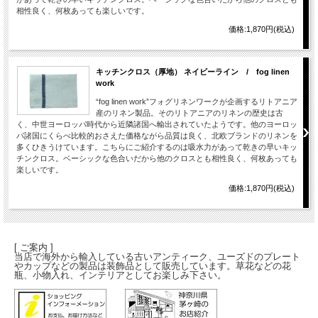
相性良く、何枚あっても楽しいです。
価格:1,870円(税込)
キッチンクロス（厚地） ネイビーライン / fog linen
work
“fog linen work”フォグリネンワークが企画するリトアニア
産のリネン製品。そのリトアニアのリネンの歴史は古
く、中世ヨーロッパ時代から近隣諸国へ輸出されていたようです。他のヨーロッ
パ諸国にくらべ比較的おさえた価格ながら品質は良く、北欧ブランドのリネンを
多くひきうけています。こちらにご紹介するのは吸水力があって乾きの早いキッ
チンクロス。ベーシックな色合いだから他のクロスとも相性良く、何枚あっても
楽しいです。
価格:1,870円(税込)
[ ご案内 ]
当店で海外から輸入している古いアンティーク、ユーズドのプレート
やカップなどの製品は装飾品として販売しています。草花などの花
瓶、小物入れ、インテリアとしてお楽しみ下さい。