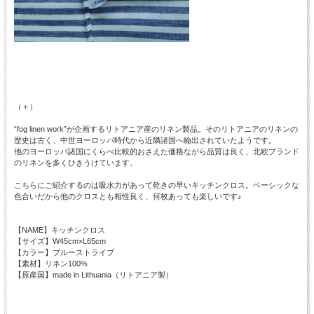
（＋）
“fog linen work”が企画するリトアニア産のリネン製品。そのリトアニアのリネンの
歴史は古く、中世ヨーロッパ時代から近隣諸国へ輸出されていたようです。
他のヨーロッパ諸国にくらべ比較的おさえた価格ながら品質は良く、北欧ブランド
のリネンを多くひきうけています。
こちらにご紹介するのは吸水力があって乾きの早いキッチンクロス。ベーシックな
色合いだから他のクロスとも相性良く、何枚あっても楽しいです♪
【NAME】キッチンクロス
【サイズ】W45cm×L65cm
【カラー】ブルーストライプ
【素材】リネン100%
【原産国】made in Lithuania（リトアニア製）