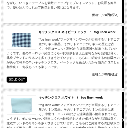
ながら、いっきにテーブルを素敵にアップするプレイスマット。お洗濯も簡単
で、使い込んでよれた雰囲気も良い感じになります。
価格:1,320円(税込)
キッチンクロス ネイビーチェック / fog linen work
“fog linen work”フォグリネンワークが企画するリトアニア
産のリネン製品。そのリトアニアのリネンの歴史は古
く、中世ヨーロッパ時代から近隣諸国へ輸出されていた
ようです。他のヨーロッパ諸国にくらべ比較的おさえた価格ながら品質は良く、
北欧ブランドのリネンを多くひきうけています。こちらにご紹介するのは吸水力
があって乾きの早いキッチンクロス。ベーシックな色合いだから他のクロスとも
相性良く、何枚あっても楽しいです。
価格:1,870円(税込)
SOLD OUT
キッチンクロス ホワイト / fog linen work
“fog linen work”フォグリネンワークが企画するリトアニア
産のリネン製品。そのリトアニアのリネンの歴史は古
く、中世ヨーロッパ時代から近隣諸国へ輸出されていた
ようです。他のヨーロッパ諸国にくらべ比較的おさえた価格ながら品質は良く、
北欧ブランドのリネンを多くひきうけています。こちらにご紹介するのは吸水力
があって乾きの早いキッチンクロス。ベーシックな色合いだから他のクロスとも