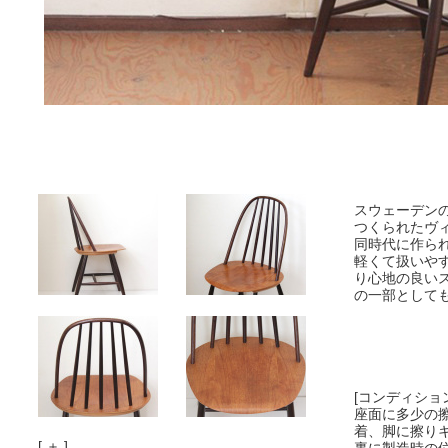
スウェーデンのHa
つくられたヴ
同時代に作られ
軽くて扱いや
り心地の良い
の一部として
[コンディショ
座面に多少の
着、脚に擦り
[ ＋ ]