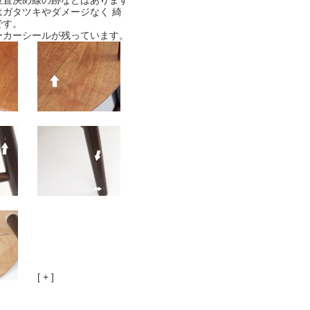
位置決め線の跡などはあります
はガタツキやダメージなく 綺
です。
ーカーシールが残っています。
[ + ]