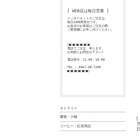
[ WEB店は毎日営業 ]
インターネットのご注文は、
毎日24時間受付です。
お急ぎのお客様はご注文の際、
ご要望欄にお申し付けください。
□■□■□■□■□■□■
電話でご注文、承ります。
お気軽にお問合せ下さい♪
電話受付：11:00～18:00
TEL : 0467-38-7200
■□■□■□■□■□■□
カトラリー
書籍・小物
[
コーヒー・紅茶用品