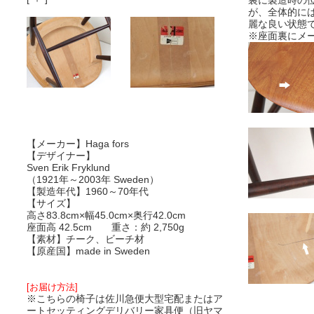
裏に製造時の
が、全体的に
麗な良い状態
※座面裏にメ
【メーカー】Haga fors
【デザイナー】
Sven Erik Fryklund
（1921年～2003年 Sweden）
【製造年代】1960～70年代
【サイズ】
高さ83.8cm×幅45.0cm×奥行42.0cm
座面高 42.5cm 重さ：約 2,750g
【素材】チーク、ビーチ材
【原産国】made in Sweden
[お届け方法]
※こちらの椅子は佐川急便大型宅配またはア
ートセッティングデリバリー家具便（旧ヤマ