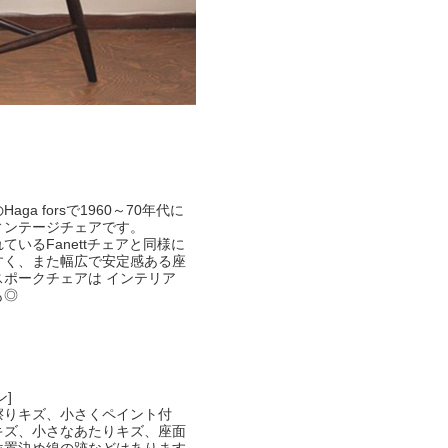
ga forsで1960～70年代に
ィンテージチェアです。
ているFanettチェアと同様に
すく、また幅広で安定感ある座
スポークチェアは インテリア
も◎
ン]
擦りキズ、小さくペイント付
キズ、小さなあたりキズ、座面