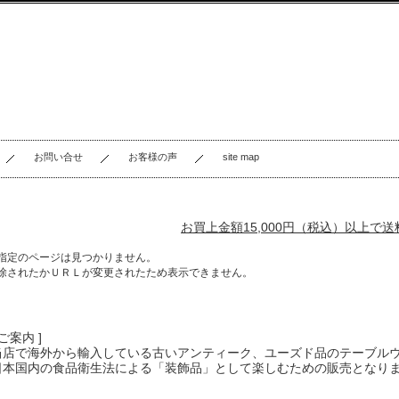
お問い合せ
お客様の声
site map
お買上金額15,000円（税込）以上で
指定のページは見つかりません。
除されたかＵＲＬが変更されたため表示できません。
 ご案内 ]
当店で海外から輸入している古いアンティーク、ユーズド品のテーブル
日本国内の食品衛生法による「装飾品」として楽しむための販売となり