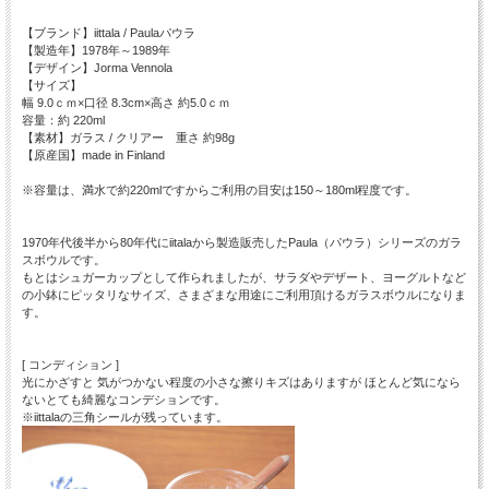
【ブランド】iittala / Paulaパウラ
【製造年】1978年～1989年
【デザイン】Jorma Vennola
【サイズ】
幅 9.0ｃｍ×口径 8.3cm×高さ 約5.0ｃｍ
容量：約 220ml
【素材】ガラス / クリアー 重さ 約98g
【原産国】made in Finland
※容量は、満水で約220mlですからご利用の目安は150～180ml程度です。
1970年代後半から80年代にiitalaから製造販売したPaula（パウラ）シリーズのガラ
スボウルです。
もとはシュガーカップとして作られましたが、サラダやデザート、ヨーグルトなど
の小鉢にピッタリなサイズ、さまざまな用途にご利用頂けるガラスボウルになりま
す。
[ コンディション ]
光にかざすと 気がつかない程度の小さな擦りキズはありますが ほとんど気になら
ないとても綺麗なコンデションです。
※iittalaの三角シールが残っています。