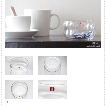
[ ＋ ]