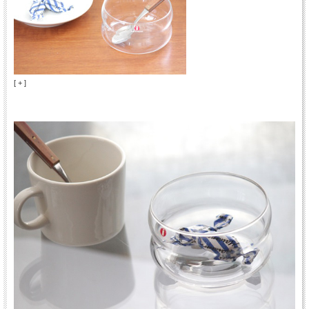
[ + ]