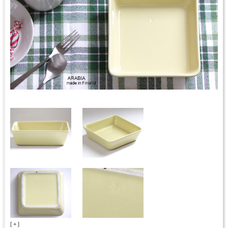
[ + ]