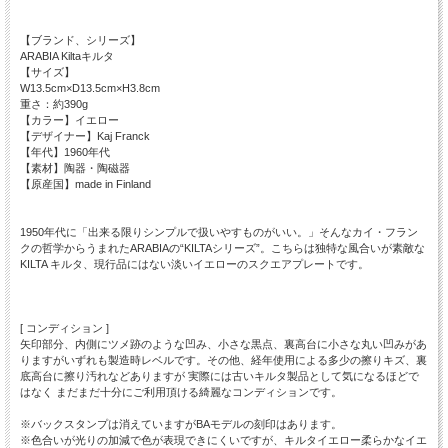
【ブランド、シリーズ】
ARABIA Kiltaキルタ
【サイズ】
W13.5cm×D13.5cm×H3.8cm
重さ：約390g
【カラー】イエロー
【デザイナー】Kaj Franck
【年代】1960年代
【素材】陶器・陶磁器
【原産国】made in Finland
1950年代に「出来る限りシンプルで扱いやすものがいい。」そんなカイ・フラン
クの哲学からうまれたARABIAの“KILTAシリーズ”。こちらは独特な風合いが素敵な
KILTA キルタ、現行品にはない淡いイエローのスクエアプレートです。
[ コンディション ]
矢印部分、内側にツメ跡のような凹み、小さな黒点、裏高台に小さな丸い凹みがあ
りますがいずれも製造時レベルです。その他、経年使用による多少の擦りキズ、裏
底高台に擦り汚れなどありますが 実際には古いキルタ製品として気になるほどで
はなく まだまだ十分にご利用頂ける綺麗なコンディションです。
※バックスタンプは消えていますがBAモデルの刻印はあります。
※色合いが光りの加減で色が表現できにくいですが、キルタイエロー柔らかなイエ