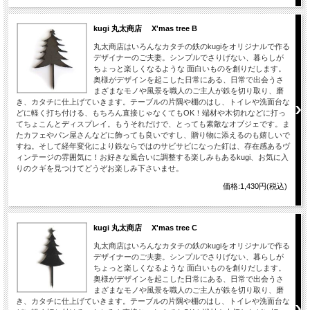
kugi 丸太商店 X'mas tree B
丸太商店はいろんなカタチの鉄のkugiをオリジナルで作る
デザイナーのご夫妻。シンプルでさりげない、暮らしが
ちょっと楽しくなるような 面白いものを創りだします。
奥様がデザインを起こした日常にある、日常で出会うさ
まざまなモノや風景を職人のご主人が鉄を切り取り、磨
き、カタチに仕上げていきます。テーブルの片隅や棚のはし、トイレや洗面台な
どに軽く打ち付ける、もちろん直接じゃなくてもOK！端材や木切れなどに打っ
てちょこんとディスプレイ。もうそれだけで、とっても素敵なオブジェです。ま
たカフェやパン屋さんなどに飾っても良いですし、贈り物に添えるのも嬉しいで
すね。そして経年変化により鉄ならではのサビサビになった釘は、存在感あるヴ
ィンテージの雰囲気に！お好きな風合いに調整する楽しみもあるkugi、お気に入
りのクギを見つけてどうぞお楽しみ下さいませ。
価格:1,430円(税込)
kugi 丸太商店 X'mas tree C
丸太商店はいろんなカタチの鉄のkugiをオリジナルで作る
デザイナーのご夫妻。シンプルでさりげない、暮らしが
ちょっと楽しくなるような 面白いものを創りだします。
奥様がデザインを起こした日常にある、日常で出会うさ
まざまなモノや風景を職人のご主人が鉄を切り取り、磨
き、カタチに仕上げていきます。テーブルの片隅や棚のはし、トイレや洗面台な