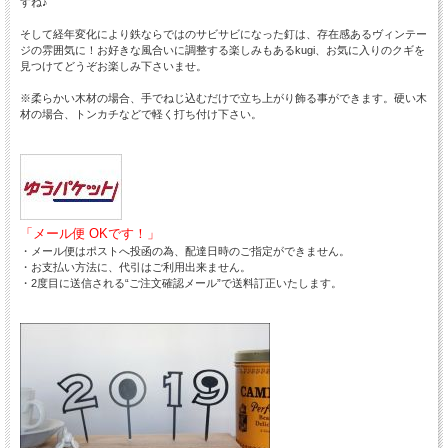
すね♪
そして経年変化により鉄ならではのサビサビになった釘は、存在感あるヴィンテー
ジの雰囲気に！お好きな風合いに調整する楽しみもあるkugi、お気に入りのクギを
見つけてどうぞお楽しみ下さいませ。
※柔らかい木材の場合、手でねじ込むだけで立ち上がり飾る事ができます。硬い木
材の場合、トンカチなどで軽く打ち付け下さい。
「メール便 OKです！」
・メール便はポストへ投函の為、配達日時のご指定ができません。
・お支払い方法に、代引はご利用出来ません。
・2度目に送信される“ご注文確認メール”で送料訂正いたします。