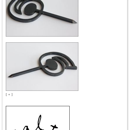
[ ＋ ]