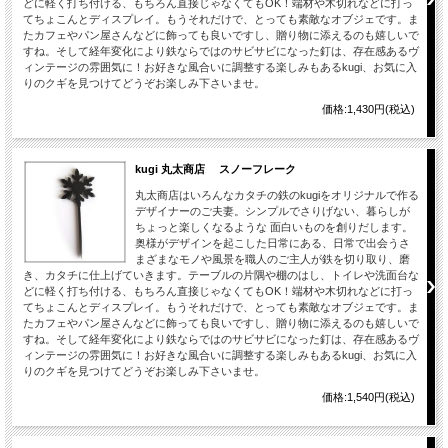
どに軽く打ち付ける、もちろん直接じゃなくてもOK！端材や木切れなどに打っ
てちょこんとディスプレイ。もうそれだけで、とっても素敵なオブジェです。ま
たカフェやパン屋さんなどに飾っても良いですし、贈り物に添えるのも嬉しいで
すね。そして経年変化により鉄ならではのサビサビになった釘は、存在感あるヴ
ィンテージの雰囲気に！お好きな風合いに調整する楽しみもあるkugi、お気に入
りのクギを見つけてどうぞお楽しみ下さいませ。
価格:1,430円(税込)
kugi 丸太商店 スノーフレーク
丸太商店はいろんなカタチの鉄のkugiをオリジナルで作る
デザイナーのご夫妻。シンプルでさりげない、暮らしが
ちょっと楽しくなるような 面白いものを創りだします。
奥様がデザインを起こした日常にある、日常で出会うさ
まざまなモノや風景を職人のご主人が鉄を切り取り、磨
き、カタチに仕上げていきます。テーブルの片隅や棚のはし、トイレや洗面台な
どに軽く打ち付ける、もちろん直接じゃなくてもOK！端材や木切れなどに打っ
てちょこんとディスプレイ。もうそれだけで、とっても素敵なオブジェです。ま
たカフェやパン屋さんなどに飾っても良いですし、贈り物に添えるのも嬉しいで
すね。そして経年変化により鉄ならではのサビサビになった釘は、存在感あるヴ
ィンテージの雰囲気に！お好きな風合いに調整する楽しみもあるkugi、お気に入
りのクギを見つけてどうぞお楽しみ下さいませ。
価格:1,540円(税込)