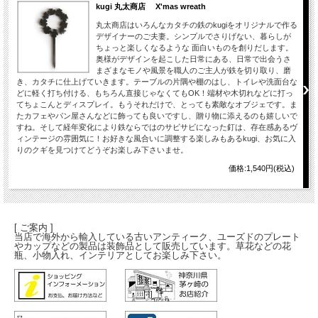
kugi 丸太商店 X'mas wreath
丸太商店はいろんなカタチの鉄のkugiをオリジナルで作る
デザイナーのご夫妻。シンプルでさりげない、暮らしが
ちょっと楽しくなるような 面白いものを創りだします。
奥様がデザインを起こした日常にある、日常で出会うさ
まざまなモノや風景を職人のご主人が鉄を切り取り、磨
き、カタチに仕上げていきます。テーブルの片隅や棚のはし、トイレや洗面台な
どに軽く打ち付ける、もちろん直接じゃなくてもOK！端材や木切れなどに打っ
てちょこんとディスプレイ。もうそれだけで、とっても素敵なオブジェです。ま
たカフェやパン屋さんなどに飾っても良いですし、贈り物に添えるのも嬉しいで
すね。そして経年変化により鉄ならではのサビサビになった釘は、存在感あるヴ
ィンテージの雰囲気に！お好きな風合いに調整する楽しみもあるkugi、お気に入
りのクギを見つけてどうぞお楽しみ下さいませ。
価格:1,540円(税込)
[ ご案内 ]
当店で海外から輸入している古いアンティーク、ユーズドのプレート
やカップなどの製品は装飾品として販売しています。草花などの花
瓶、小物入れ、インテリアとしてお楽しみ下さい。