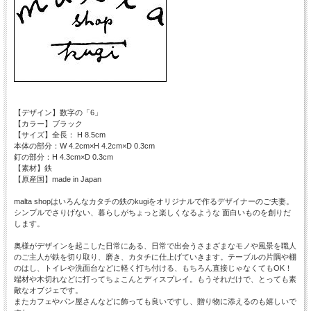
【デザイン】数字の「6」
【カラー】ブラック
【サイズ】全長： H 8.5cm
本体の部分：W 4.2cm×H 4.2cm×D 0.3cm
釘の部分：H 4.3cm×D 0.3cm
【素材】鉄
【原産国】made in Japan
malta shopはいろんなカタチの鉄のkugiをオリジナルで作るデザイナーのご夫妻。
シンプルでさりげない、暮らしがちょっと楽しくなるような 面白いものを創りだ
します。
奥様がデザインを起こした日常にある、日常で出会うさまざまなモノや風景を職人
のご主人が鉄を切り取り、磨き、カタチに仕上げていきます。テーブルの片隅や棚
のはし、トイレや洗面台などに軽く打ち付ける、もちろん直接じゃなくてもOK！
端材や木切れなどに打ってちょこんとディスプレイ。もうそれだけで、とっても素
敵なオブジェです。
またカフェやパン屋さんなどに飾っても良いですし、贈り物に添えるのも嬉しいで