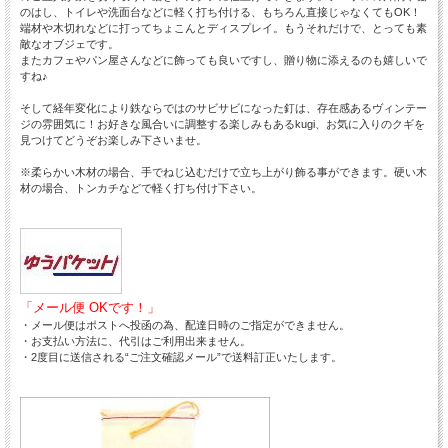
のはし、トイレや洗面台などに軽く打ち付ける、もちろん直接じゃなくてもOK！
端材や木切れなどに打ってちょこんとディスプレイ。もうそれだけで、とっても素
敵なオブジェです。
またカフェやパン屋さんなどに飾っても良いですし、贈り物に添えるのも嬉しいで
すね♪
そして経年変化により鉄ならではのサビサビになった釘は、存在感あるヴィンテー
ジの雰囲気に！お好きな風合いに調整する楽しみもあるkugi、お気に入りのクギを
見つけてどうぞお楽しみ下さいませ。
※柔らかい木材の場合、手でねじ込むだけで立ち上がり飾る事ができます。硬い木
材の場合、トンカチなどで軽く打ち付け下さい。
「メール便 OKです！」
・メール便はポストへ投函の為、配達日時のご指定ができません。
・お支払い方法に、代引はご利用出来ません。
・2度目に送信される“ご注文確認メール”で送料訂正いたします。