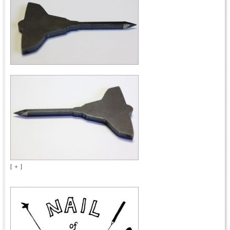
[ ＋ ]