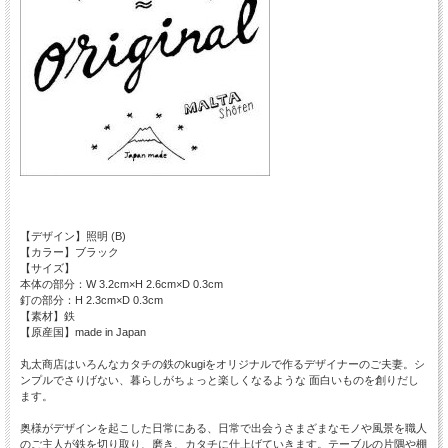
【デザイン】照明 (B)
【カラー】ブラック
【サイズ】
本体の部分：W 3.2cm×H 2.6cm×D 0.3cm
釘の部分：H 2.3cm×D 0.3cm
【素材】鉄
【原産国】made in Japan
丸太商店はいろんなカタチの鉄のkugiをオリジナルで作るデザイナーのご夫妻。シ
ンプルでさりげない、暮らしがちょっと楽しくなるような 面白いものを創りだし
ます。
奥様がデザインを起こした日常にある、日常で出会うさまざまなモノや風景を職人
のご主人が鉄を切り取り、磨き、カタチに仕上げていきます。テーブルの片隅や棚