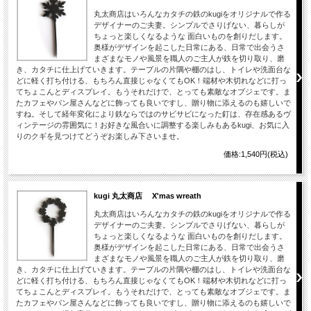
丸太商店はいろんなカタチの鉄のkugiをオリジナルで作る
デザイナーのご夫妻。シンプルでさりげない、暮らしが
ちょっと楽しくなるような 面白いものを創りだします。
奥様がデザインを起こした日常にある、日常で出会うさ
まざまなモノや風景を職人のご主人が鉄を切り取り、磨
き、カタチに仕上げていきます。テーブルの片隅や棚のはし、トイレや洗面台な
どに軽く打ち付ける、もちろん直接じゃなくてもOK！端材や木切れなどに打っ
てちょこんとディスプレイ。もうそれだけで、とっても素敵なオブジェです。ま
たカフェやパン屋さんなどに飾っても良いですし、贈り物に添えるのも嬉しいで
すね。そして経年変化により鉄ならではのサビサビになった釘は、存在感あるヴ
ィンテージの雰囲気に！お好きな風合いに調整する楽しみもあるkugi、お気に入
りのクギを見つけてどうぞお楽しみ下さいませ。
価格:1,540円(税込)
kugi 丸太商店 X'mas wreath
丸太商店はいろんなカタチの鉄のkugiをオリジナルで作る
デザイナーのご夫妻。シンプルでさりげない、暮らしが
ちょっと楽しくなるような 面白いものを創りだします。
奥様がデザインを起こした日常にある、日常で出会うさ
まざまなモノや風景を職人のご主人が鉄を切り取り、磨
き、カタチに仕上げていきます。テーブルの片隅や棚のはし、トイレや洗面台な
どに軽く打ち付ける、もちろん直接じゃなくてもOK！端材や木切れなどに打っ
てちょこんとディスプレイ。もうそれだけで、とっても素敵なオブジェです。ま
たカフェやパン屋さんなどに飾っても良いですし、贈り物に添えるのも嬉しいで