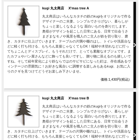
kugi 丸太商店 X'mas tree A
丸太商店はいろんなカタチの鉄のkugiをオリジナルで作る
デザイナーのご夫妻。シンプルでさりげない、暮らしが
ちょっと楽しくなるような 面白いものを創りだします。
奥様がデザインを起こした日常にある、日常で出会うさ
まざまなモノや風景を職人のご主人が鉄を切り取り、磨
き、カタチに仕上げていきます。テーブルの片隅や棚のはし、トイレや洗面台な
どに軽く打ち付ける、もちろん直接じゃなくてもOK！端材や木切れなどに打っ
てちょこんとディスプレイ。もうそれだけで、とっても素敵なオブジェです。ま
たカフェやパン屋さんなどに飾っても良いですし、贈り物に添えるのも嬉しいで
すね。そして経年変化により鉄ならではのサビサビになった釘は、存在感あるヴ
ィンテージの雰囲気に！お好きな風合いに調整する楽しみもあるkugi、お気に入
りのクギを見つけてどうぞお楽しみ下さいませ。
価格:1,430円(税込)
kugi 丸太商店 X'mas tree B
丸太商店はいろんなカタチの鉄のkugiをオリジナルで作る
デザイナーのご夫妻。シンプルでさりげない、暮らしが
ちょっと楽しくなるような 面白いものを創りだします。
奥様がデザインを起こした日常にある、日常で出会うさ
まざまなモノや風景を職人のご主人が鉄を切り取り、磨
き、カタチに仕上げていきます。テーブルの片隅や棚のはし、トイレや洗面台な
どに軽く打ち付ける、もちろん直接じゃなくてもOK！端材や木切れなどに打っ