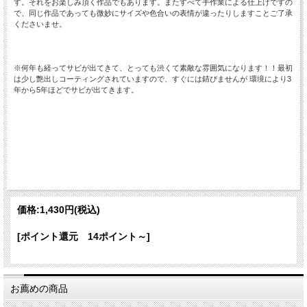
す。それをお楽しみ頂く作品でもあります。またすべて手作業による仕上げですの
で、同じ作品であっても微妙にサイズや色合いの表情が違ったりしますことご了承
くださいませ。
※何年も経ってサビが出てきて、とっても渋くて素敵な雰囲気になります！！最初
は少し艶出しコーティングされていますので、すぐには錆びませんが 環境により3
年から5年ほどでサビが出てきます。
価格:
1,430円
(税込)
[ポイント還元 14ポイント～]
お薦めの商品