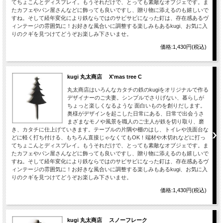
てちょこんとディスプレイ。もうそれだけで、とっても素敵なオブジェです。ま
たカフェやパン屋さんなどに飾っても良いですし、贈り物に添えるのも嬉しいで
すね。そして経年変化により鉄ならではのサビサビになった釘は、存在感あるヴ
ィンテージの雰囲気に！お好きな風合いに調整する楽しみもあるkugi、お気に入
りのクギを見つけてどうぞお楽しみ下さいませ。
価格:1,430円(税込)
kugi 丸太商店 X'mas tree C
丸太商店はいろんなカタチの鉄のkugiをオリジナルで作る
デザイナーのご夫妻。シンプルでさりげない、暮らしが
ちょっと楽しくなるような 面白いものを創りだします。
奥様がデザインを起こした日常にある、日常で出会うさ
まざまなモノや風景を職人のご主人が鉄を切り取り、磨
き、カタチに仕上げていきます。テーブルの片隅や棚のはし、トイレや洗面台な
どに軽く打ち付ける、もちろん直接じゃなくてもOK！端材や木切れなどに打っ
てちょこんとディスプレイ。もうそれだけで、とっても素敵なオブジェです。ま
たカフェやパン屋さんなどに飾っても良いですし、贈り物に添えるのも嬉しいで
すね。そして経年変化により鉄ならではのサビサビになった釘は、存在感あるヴ
ィンテージの雰囲気に！お好きな風合いに調整する楽しみもあるkugi、お気に入
りのクギを見つけてどうぞお楽しみ下さいませ。
価格:1,430円(税込)
kugi 丸太商店 スノーフレーク