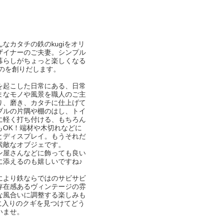
なカタチの鉄のkugiをオリ
ザイナーのご夫妻。シンプル
暮らしがちょっと楽しくなる
ものを創りだします。
を起こした日常にある、日常
まなモノや風景を職人のご主
り、磨き、カタチに仕上げて
ブルの片隅や棚のはし、トイ
に軽く打ち付ける、もちろん
もOK！端材や木切れなどに
とディスプレイ。もうそれだ
素敵なオブジェです。
ン屋さんなどに飾っても良い
に添えるのも嬉しいですね♪
により鉄ならではのサビサビ
存在感あるヴィンテージの雰
な風合いに調整する楽しみも
気に入りのクギを見つけてどう
いませ。