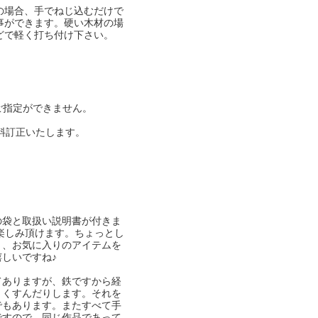
の場合、手でねじ込むだけで
事ができます。硬い木材の場
どで軽く打ち付け下さい。
ご指定ができません。
。
送料訂正いたします。
の袋と取扱い説明書が付きま
楽しみ頂けます。ちょっとし
り、お気に入りのアイテムを
しいですね♪
てありますが、鉄ですから経
りくすんだりします。それを
でもあります。またすべて手
ですので、同じ作品であって