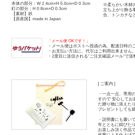
本体の部分：W 2.4cm×H 5.0cm×D 0.3cm
※柔らかい木材
釘の部分：H 0.8cm×D 0.3cm
立ち上がり飾る
【素材】鉄
合、トンカチな
【原産国】made in Japan
「メール便 OKです！」
・メール便はポストへ投函の為、配達日時の
・お支払い方法に、代引はご利用出来ません
・2度目に送信される“ご注文確認メール”で
[ ご案内 ]
・一点一点、専用
すので 安心してお
た贈り物に添えた
プレゼントしても嬉
・説明書にも書い
年とともに錆びた
お楽しみ頂く作品
作業による仕上げ