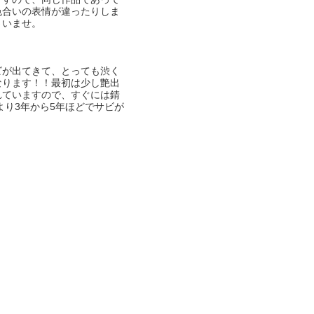
色合いの表情が違ったりしま
さいませ。
ビが出てきて、とっても渋く
なります！！最初は少し艶出
れていますので、すぐには錆
より3年から5年ほどでサビが