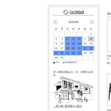
1
2026/08
日
月
火
水
木
金
土
1
2
3
4
5
6
7
8
9
10
11
12
13
14
15
16
17
18
19
20
21
22
23
24
25
26
27
28
29
ku
30
31
A
今日
実店舗定休日
■
■
¥1
茅ヶ崎実店舗は火・水・木曜日お休
み
茅ケ崎 実店舗のご紹介
ku