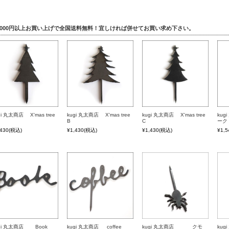
5,000円以上お買い上げで全国送料無料！宜しければ併せてお買い求め下さい。
gi 丸太商店 X'mas tree
kugi 丸太商店 X'mas tree
kugi 丸太商店 X'mas tree
ku
B
C
ーク
,430
(税込)
¥1,430
(税込)
¥1,430
(税込)
¥1,5
gi 丸太商店 Book
kugi 丸太商店 coffee
kugi 丸太商店 クモ
ku