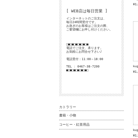
¥1
[ WEB店は毎日営業 ]
インターネットのご注文は、
毎日24時間受付です。
お急ぎのお客様はご注文の際、
ご要望欄にお申し付けください。
□■□■□■□■□■□■
電話でご注文、承ります。
お気軽にお問合せ下さい♪
電話受付：11:00～18:00
k
TEL : 0467-38-7200
■□■□■□■□■□■□
¥1
カトラリー
書籍・小物
コーヒー・紅茶用品
k
¥1