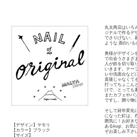
丸太商店はいろん
ジナルで作るデ
でさりげない、
ような 面白い
奥様がデザイン
で出会うさまざ
人が鉄を切り取
いきます。テー
レや洗面台など
直接じゃなくて
打ってちょこん
けで、とっても
またカフェやパ
ですし、贈り物
そして経年変化
になった釘は、
囲気に！お好き
【デザイン】ヤモリ
あるkugi、お
【カラー】ブラック
ぞお楽しみ下さ
【サイズ】