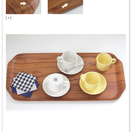
[ + ]