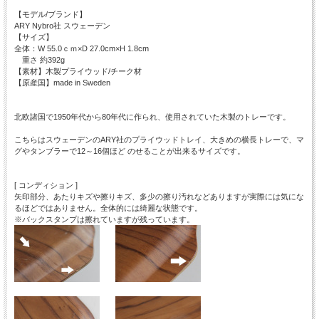
【モデル/ブランド】
ARY Nybro社 スウェーデン
【サイズ】
全体：W 55.0ｃｍ×D 27.0cm×H 1.8cm
重さ 約392g
【素材】木製プライウッド/チーク材
【原産国】made in Sweden
北欧諸国で1950年代から80年代に作られ、使用されていた木製のトレーです。
こちらはスウェーデンのARY社のプライウッドトレイ、大きめの横長トレーで、マ
グやタンブラーで12～16個ほど のせることが出来るサイズです。
[ コンディション ]
矢印部分、あたりキズや擦りキズ、多少の擦り汚れなどありますが実際には気にな
るほどではありません。全体的には綺麗な状態です。
※バックスタンプは擦れていますが残っています。