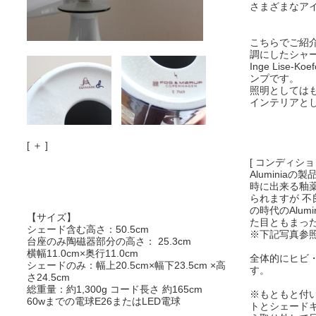
さまざまなア
こちらでご紹
調にしたシャ
Inge Lise
ンプです。
照明としては
インテリアと
[ ＋ ]
[ コンディション
Aluminia
時に出来る釉
られますが 
の時代のAlum
【サイズ】
た目ともまっ
シェード含む高さ：50.5cm
※下記写真参
台座のみ陶磁器部分の高さ： 25.3cm
横幅11.0cm×奥行11.0cm
全体的にヒビ
シェードのみ：幅上20.5cm×幅下23.5cm ×高
す。
さ24.5cm
総重量：約1,300g コード長さ 約165cm
※もともと付い
60wまでの電球E26またはLED電球
トとシェード