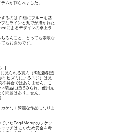
イテムが作られました。
介するのは 白磁にブルーを基
ープなラインと丸でが描かれた
-Koefoedによるデザインの卓上ラ
もちろんこと、とっても素敵な
してもお薦めです。
 ]
の製品に見られる貫入（陶磁器製造
薬の ヒズミによるスジ）は見
不良不具合ではありません。こ
inia製品にほぼみられ、使用見
たく問題はありません。
照
・カケなく綺麗な作品になりま
ていたFog&Morupのソケッ
キャッチは 古いため安全を考