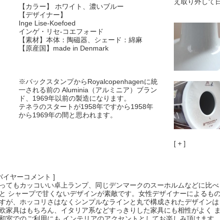
え取り外して
【カラー】 ホワイト、濃いブルー
【デザイナー】
Inge Lise-Koefoed
インゲ・リセ-コエフォード
【素材】本体：陶磁器、シェード：綿麻
【原産国】made in Denmark
※バックスタンプからRoyalcopenhagenに統
一される前の Aluminia（アルミニア）ブラン
ド、1969年以前の製造になります。
テネラのスタートが1958年ですから1958年
から1969年の間と思われます。
[ + ]
 バイヤーコメント ]
ってもカッコいい卓上ランプ、同じデンマークのスーホルムなどに比べ
と シャープで甘くないデザインが素敵です。女性デザイナーによるも
すが、ホッコリさはなくシンプルなラインと丸で構成されたデザインは
欧家具はもちろん、イタリア系などすっきりした家具にも相性がよく 
和室でのご利用にも インテリアのアクセントとしてお楽しみ頂けます