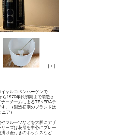
[ + ]
ロイヤルコペンハーゲンで
半から1970年代初期まで製造さ
ナーチームによるTENERAテ
です。（製造初期のブランドは
アルミニア）
物やフルーツなどを大胆にデザ
シリーズは花器を中心にプレー
壁掛け蓋付きのボックスなど