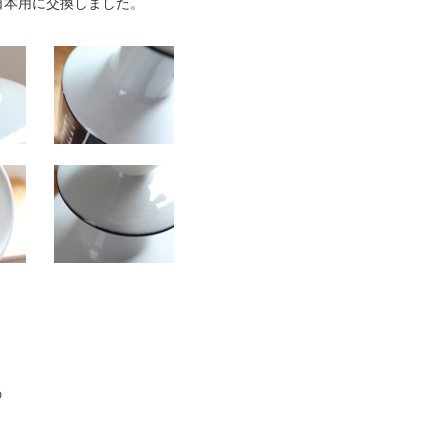
日本用に交換しました。
の
ま
。