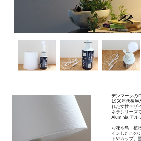
デンマークの
1950年代後
れた女性デザイ
ネラシリーズ
Aluminia 
お花や鳥、植
インしたこの
トやカップ、