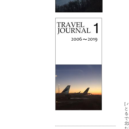
[
と
る
で
北
た