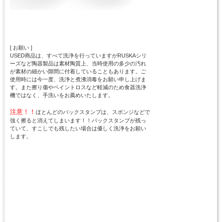
[ お願い ]
USED商品は、すべて洗浄を行っていますがRUSKAシリ
ーズなど陶器製品は素材陶質上、当時使用の多少の汚れ
が素材の細かい隙間に付着していることもあります。ご
使用時には今一度、洗浄と煮沸消毒をお願い申し上げま
す。また擦り傷やペイントロスなど軽減のため食器洗浄
機ではなく、手洗いをお薦めいたします。
注意！！
ほとんどのバックスタンプは、スポンジなどで
強く擦ると消えてしまいます！！バックスタンプが残っ
ていて、すこしでも残したい場合は優しく洗浄をお願い
します。