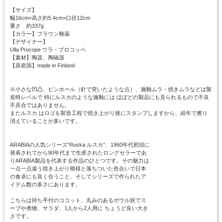
【サイズ】
幅16cm×高さ約5.4cm×口径12cm
重さ 約337g
【カラー】ブラウン釉薬
【デザイナー】
Ulla Procope ウラ・プロコッペ
【素材】陶器、陶磁器
【原産国】made in Finland
※小さな凹凸、ピンホール（針で突いたような点）、施釉ムラ・焼きムラなどは製
造時レベルで 特にルスカのような施釉には ほぼどの製品にも見られるもので不良
不具合ではありません。
またルスカ はロゴを製造工程で焼き上がり後にスタンプしますから、経年で擦り
消えていることが多いです。
ARABIAの人気シリーズ“Ruska ルスカ”、1960年代初頭に
発表されてから90年代まで生産されたロングセラーであ
りARABIA製品を代表する作品のひとつです。その魅力は
一点一点違う焼き上がり模様と落ちついた色合いで日本
の食卓にも良く合うこと、そしてシリーズで作られたア
イテム数の多さにあります。
こちらは持ち手付のココット、丸みのあるボウル状でス
ープや煮物、サラダ、1人から2人用に ちょうど良い大き
さです。