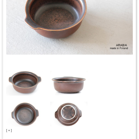
[ + ]