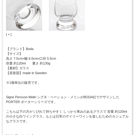
[ + ]
【ブランド】Boda
【サイズ】
高さ 7.5cm×幅 6.0cm×口径 5.5cm
容量 約120ml 重さ 約130g
【素材】ガラス
【原産国】made in Sweden
※1個単位の販売です。
Signe Persson-Melin シグネ・ペーション・メリンがBODA社でデザインした
PORTER ポーターシリーズです。
こちらは下の方がくびれて持ちやすく しっかり厚みのあるグラスで 容量 約120ml
の小さな白ワイングラス。もとは日常のデイリーワインを楽しむためのカジュアル
なグラスです。