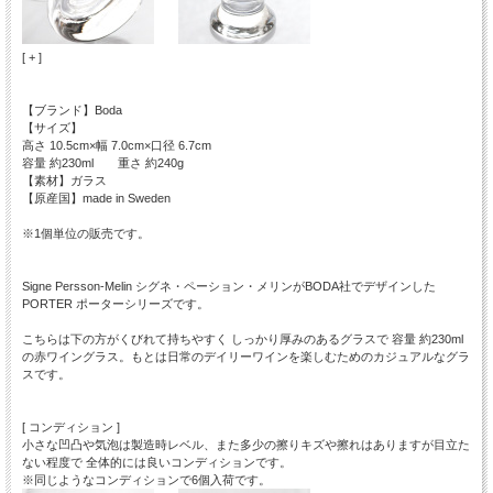
[ + ]
【ブランド】Boda
【サイズ】
高さ 10.5cm×幅 7.0cm×口径 6.7cm
容量 約230ml 重さ 約240g
【素材】ガラス
【原産国】made in Sweden
※1個単位の販売です。
Signe Persson-Melin シグネ・ペーション・メリンがBODA社でデザインした
PORTER ポーターシリーズです。
こちらは下の方がくびれて持ちやすく しっかり厚みのあるグラスで 容量 約230ml
の赤ワイングラス。もとは日常のデイリーワインを楽しむためのカジュアルなグラ
スです。
[ コンディション ]
小さな凹凸や気泡は製造時レベル、また多少の擦りキズや擦れはありますが目立た
ない程度で 全体的には良いコンディションです。
※同じようなコンディションで6個入荷です。