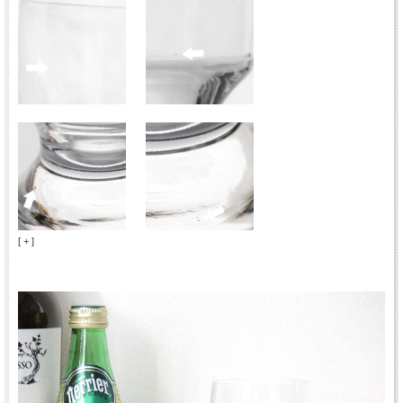
[ + ]