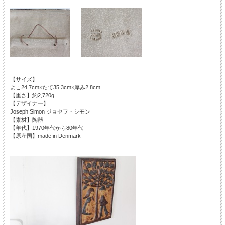
【サイズ】
よこ24.7cm×たて35.3cm×厚み2.8cm
【重さ】約2,720g
【デザイナー】
Joseph Simon ジョセフ・シモン
【素材】陶器
【年代】1970年代から80年代
【原産国】made in Denmark