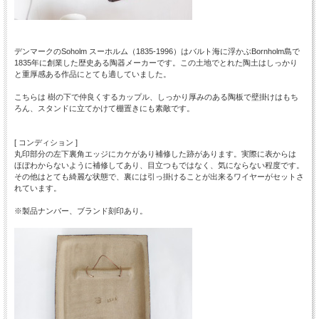
デンマークのSoholm スーホルム（1835-1996）はバルト海に浮かぶBornholm島で
1835年に創業した歴史ある陶器メーカーです。この土地でとれた陶土はしっかり
と重厚感ある作品にとても適していました。
こちらは 樹の下で仲良くするカップル、しっかり厚みのある陶板で壁掛けはもち
ろん、スタンドに立てかけて棚置きにも素敵です。
[ コンディション ]
丸印部分の左下裏角エッジにカケがあり補修した跡があります。実際に表からは
ほぼわからないように補修してあり、目立つもではなく、気にならない程度です。
その他はとても綺麗な状態で、裏には引っ掛けることが出来るワイヤーがセットさ
れています。
※製品ナンバー、ブランド刻印あり。