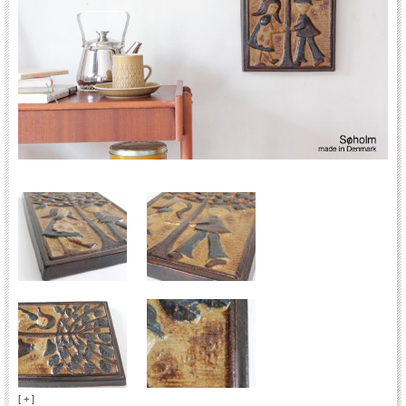
[ + ]