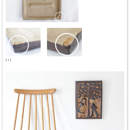
[ + ]