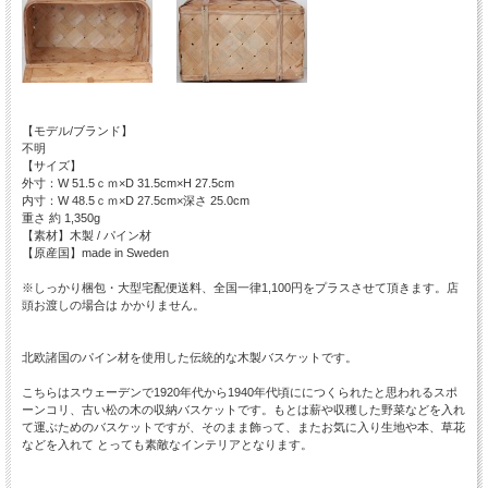
【モデル/ブランド】
不明
【サイズ】
外寸：W 51.5ｃｍ×D 31.5cm×H 27.5cm
内寸：W 48.5ｃｍ×D 27.5cm×深さ 25.0cm
重さ 約 1,350g
【素材】木製 / パイン材
【原産国】made in Sweden
※しっかり梱包・大型宅配便送料、全国一律1,100円をプラスさせて頂きます。店
頭お渡しの場合は かかりません。
北欧諸国のパイン材を使用した伝統的な木製バスケットです。
こちらはスウェーデンで1920年代から1940年代頃ににつくられたと思われるスポ
ーンコリ、古い松の木の収納バスケットです。もとは薪や収穫した野菜などを入れ
て運ぶためのバスケットですが、そのまま飾って、またお気に入り生地や本、草花
などを入れて とっても素敵なインテリアとなります。