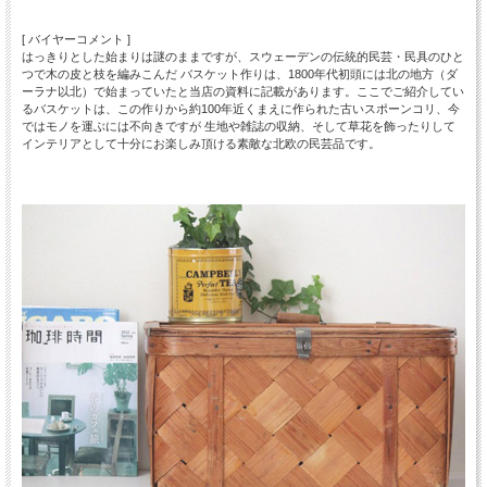
[ バイヤーコメント ]
はっきりとした始まりは謎のままですが、スウェーデンの伝統的民芸・民具のひと
つで木の皮と枝を編みこんだ バスケット作りは、1800年代初頭には北の地方（ダ
ーラナ以北）で始まっていたと当店の資料に記載があります。ここでご紹介してい
るバスケットは、この作りから約100年近くまえに作られた古いスポーンコリ、今
ではモノを運ぶには不向きですが 生地や雑誌の収納、そして草花を飾ったりして
インテリアとして十分にお楽しみ頂ける素敵な北欧の民芸品です。