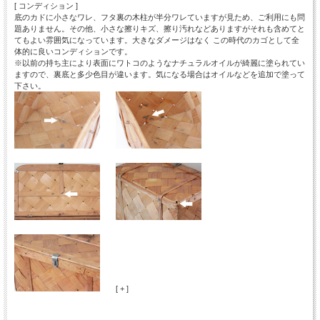
[ コンディション ]
底のカドに小さなワレ、フタ裏の木柱が半分ワレていますが見ため、ご利用にも問
題ありません。その他、小さな擦りキズ、擦り汚れなどありますがそれも含めてと
てもよい雰囲気になっています。大きなダメージはなく この時代のカゴとして全
体的に良いコンディションです。
※以前の持ち主により表面にワトコのようなナチュラルオイルが綺麗に塗られてい
ますので、裏底と多少色目が違います。気になる場合はオイルなどを追加で塗って
下さい。
[ + ]