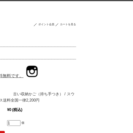
ポイント会員
カートを見る
送料無料です。
 古い収納かご（持ち手つき） / スウ
ス送料全国一律2,200円
¥0
(税込)
個