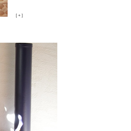
[ + ]