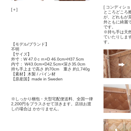
[ コンディション
[＋]
ところどころ
が、どれもが
外ともに綺麗
です。
※持ち手は天
ていたりしま
す。
【モデル/ブランド】
不明
【サイズ】
外寸：W 47.0ｃｍ×D 46.0cm×H37.5cm
内寸： W43.0cm×D42.5cm×深さ35.0cm
持ち手上まで高さ 約70cm 重さ 約1,740g
【素材】木製 / パイン材
【原産国】made in Sweden
※しっかり梱包・大型宅配便送料、全国一律
2,200円をプラスさせて頂きます。店頭お渡
しの場合は かかりません。