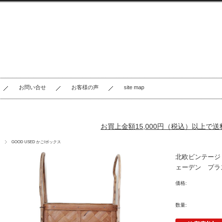
お問い合せ
お客様の声
site map
お買上金額15,000円（税込）以上で
GOOD USED かご/ボックス
北欧ビンテージ
ェーデン プラ
価格:
数量: