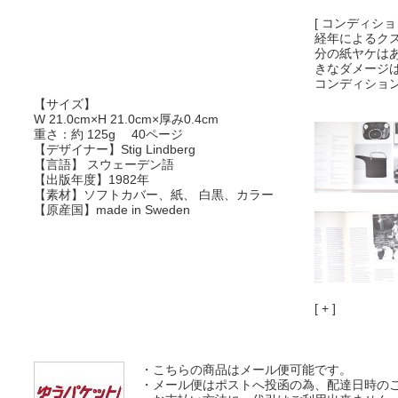
[ コンディション
経年によるク
分の紙ヤケは
きなダメージ
コンディショ
【サイズ】
W 21.0cm×H 21.0cm×厚み0.4cm
重さ：約 125g 40ページ
【デザイナー】Stig Lindberg
【言語】 スウェーデン語
【出版年度】1982年
【素材】ソフトカバー、紙、 白黒、カラー
【原産国】made in Sweden
[ + ]
・こちらの商品はメール便可能です。
・メール便はポストへ投函の為、配達日時の