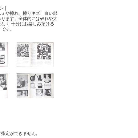
 ]
スミや擦れ、擦りキズ、白い部
あります。全体的には破れや大
はなく 十分にお楽しみ頂ける
ンです。
ご指定ができません。