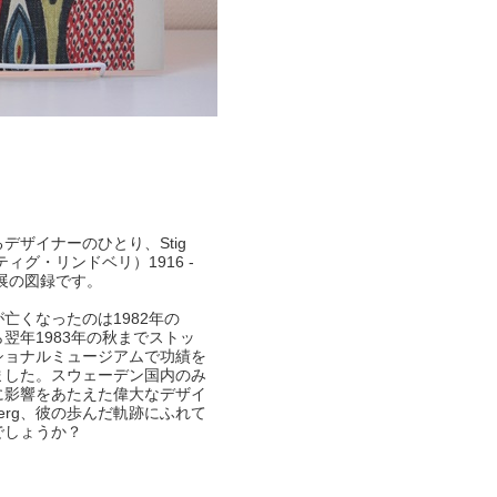
デザイナーのひとり、Stig
（スティグ・リンドベリ）1916 -
品展の図録です。
bergが亡くなったのは1982年の
翌年1983年の秋までストッ
ショナルミュージアムで功績を
ました。スウェーデン国内のみ
に影響をあたえた偉大なデザイ
ndberg、彼の歩んだ軌跡にふれて
でしょうか？