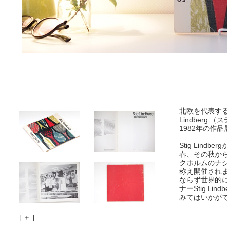
北欧を代表する
Lindberg 
1982年の作
Stig Lind
春、その秋から
クホルムのナ
称え開催され
ならず世界的
ナーStig Li
みてはいかが
[ ＋ ]