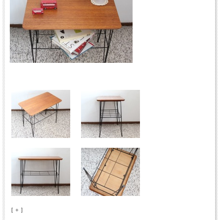
[ ＋ ]