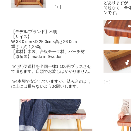
どありますが
[＋]
問題なく、全
ンです。
【モデル/ブランド】不明
【サイズ】
W 38.0ｃｍ×D 25.0cm×高さ26.0cm
重さ：約 1,250g
【素材】木製、合板チーク材、バーチ材
【原産国】made in Sweden
※宅配便送料を全国一律1,100円プラスさせ
て頂きます。店頭でお渡しはかかりません。
※4本脚で安定していますが、踏み台のよう
[ + ]
に上には乗らないようお願いします。