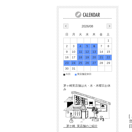
2026/08
日
月
火
水
木
金
土
1
2
3
4
5
6
7
8
9
10
11
12
13
14
15
16
17
18
19
20
21
22
23
24
25
26
27
28
29
30
31
今日
実店舗定休日
■
■
茅ヶ崎実店舗は火・水・木曜日お休
み
[
茅ケ崎 実店舗のご紹介