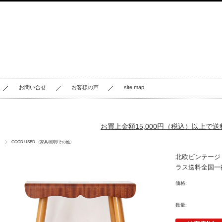
お問い合せ
お客様の声
site map
お買上金額15,000円（税込）以上で
GOOD USED （家具/照明/その他）
北欧ビンテージ
ラス送料全国一律
価格:
数量: