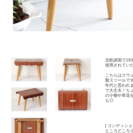
北欧諸国で19
使用されてい
こちらはスウ
製スツールです
年代と思われ
で大丈夫！ち
の小物や草花
も◎
[ コンディション
ところどころ