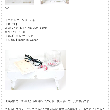
[＋]
【モデル/ブランド】不明
【サイズ】
W 37.7ｃｍ×D 17.5cm×高さ20.0cm
重さ：約 1,310g
【素材】木製 /パイン材
【原産国】made in Sweden
北欧諸国で1930年代から80年代に作られ、使用されていた木製品です。
こちらはスウェーデンで作られた古い小さな作業用の木製スツールです（おそらく