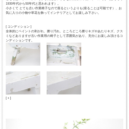
1930年代から50年代と思われます）。
小さくて とても古い作業椅子なので座るというよりも(座ることは可能です）、お
気に入りの小物や草花を飾ってインテリアとしてお楽しみ下さい。
[ コンディション ]
全体的にペイントの剥がれ、擦り汚れ、ところどころ擦りキズやあたりキズ、クス
ミなどありますが古い作業用の椅子として雰囲気があり、充分にお楽しみ頂けるコ
ンディションです。
[ + ]