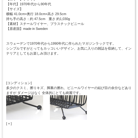
【年代】1970年代から90年代
【サイズ】
横幅 41.0cm×奥行 18.0cm×高さ 29.5cm
持ち手の高さ：約 47.5cm 重さ 約1,030g
【素材】スチールワイヤー、プラスチックビニール
【原産国】made in Sweden
スウェーデンで1970年代から1990年代に作られたマガジンラックです。
シンプルですがとってもカッコいいデザイン、お気に入りの雑誌を収納して、イン
テリアとしてもお楽しみ頂けます。
[コンディション]
多少のクスミ、擦りキズ、脚裏の擦れ、ビニールワイヤーの結び目の余分などあり
ますが ダメージはなく 全体的にとても綺麗です。
[ + ]