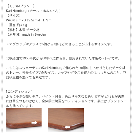
【モデル/ブランド】
Karl Holmberg（カール・ホルムベリ）
【サイズ】
W40.0ｃｍ×D 19.5cm×H 1.7cm
重さ 約390g
【素材】木製 チーク材
【原産国】made in Sweden
※マグカップやグラスで5個から7個ほどのせることが出来るサイズです。
北欧諸国で1950年代から80年代に作られ、使用されていた木製のトレイです。
こちらはスウェーデンのKarl Holmbergで作られた 肉厚のしっかりとしたチーク材
のトレー、横長タイプのMサイズ。カップやグラスを運ぶのはもちろんのこと、花
器や置物を並べても素敵です。
[ コンディション ]
ふちに小さな擦りキズ、ペイント付着、あたりキズなどありますが どれもが実際
には目立つものはなく、全体的に綺麗なコンディションです。裏にはブランドシー
ルも残っています。