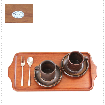
[ + ]