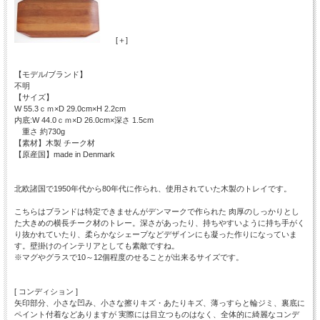
[＋]
【モデル/ブランド】
不明
【サイズ】
W 55.3ｃｍ×D 29.0cm×H 2.2cm
内底:W 44.0ｃｍ×D 26.0cm×深さ 1.5cm
重さ 約730g
【素材】木製 チーク材
【原産国】made in Denmark
北欧諸国で1950年代から80年代に作られ、使用されていた木製のトレイです。
こちらはブランドは特定できませんがデンマークで作られた 肉厚のしっかりとし
た大きめの横長チーク材のトレー。深さがあったり、持ちやすいように持ち手がく
り抜かれていたり、柔らかなシェープなどデザインにも凝った作りになっていま
す。壁掛けのインテリアとしても素敵ですね。
※マグやグラスで10～12個程度のせることが出来るサイズです。
[ コンディション ]
矢印部分、小さな凹み、小さな擦りキズ・あたりキズ、薄っすらと輪ジミ、裏底に
ペイント付着などありますが 実際には目立つものはなく、全体的に綺麗なコンデ