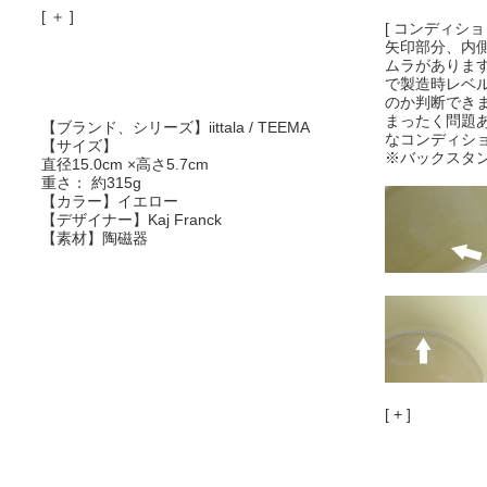
[ ＋ ]
[ コンディション
矢印部分、内
ムラがありま
で製造時レベ
のか判断でき
まったく問題
【ブランド、シリーズ】iittala / TEEMA
なコンディシ
【サイズ】
※バックスタンプ
直径15.0cm ×高さ5.7cm
重さ： 約315g
【カラー】イエロー
【デザイナー】Kaj Franck
【素材】陶磁器
[ + ]