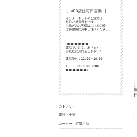
[ WEB店は毎日営業 ]
インターネットのご注文は、
毎日24時間受付です。
お急ぎのお客様はご注文の際、
ご要望欄にお申し付けください。
□■□■□■□■□■□■
電話でご注文、承ります。
お気軽にお問合せ下さい♪
電話受付：11:00～18:00
TEL : 0467-38-7200
■□■□■□■□■□■□
[
カトラリー
書籍・小物
コーヒー・紅茶用品