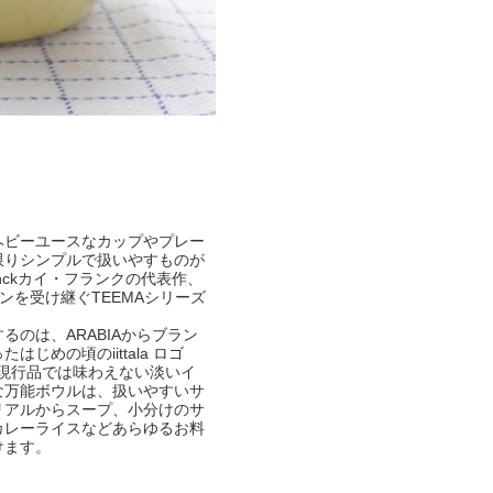
ヘビーユースなカップやプレー
限りシンプルで扱いやすものが
ranckカイ・フランクの代表作、
インを受け継ぐTEEMAシリーズ
るのは、ARABIAからブラン
はじめの頃のiittala ロゴ
。現行品では味わえない淡いイ
な万能ボウルは、扱いやすいサ
リアルからスープ、小分けのサ
カレーライスなどあらゆるお料
けます。