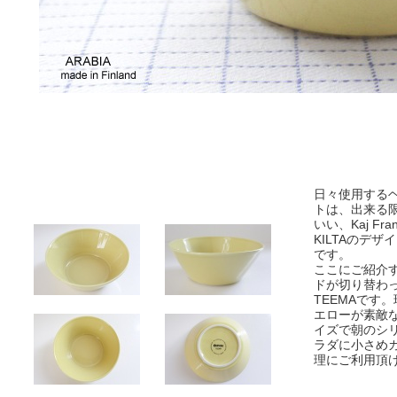
日々使用する
トは、出来る
いい、Kaj F
KILTAのデザ
です。
ここにご紹介す
ドが切り替わった
TEEMAです
エローが素敵
イズで朝のシ
ラダに小さめ
理にご利用頂