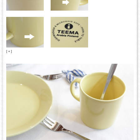
[ + ]