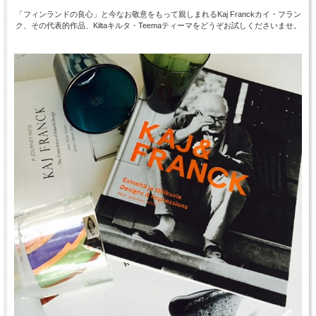
「フィンランドの良心」と今なお敬意をもって親しまれるKaj Franckカイ・フラン
ク、その代表的作品、Kiltaキルタ・Teemaティーマをどうぞお試しくださいませ。