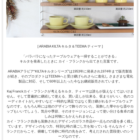
[ ARABIA KILTA キルタ＆TEEMA ティーマ ]
「バラバラになったテーブルウェアを一掃することができる」
キルタを発表したときに カイ・フランクから出てきた言葉です。
ARABIAアラビア“KILTAキルタシリーズ”は1953年に発表され1974年まで販売製造
が続き、そのプロダクトはTEEMAへと受け継げられさらに進化し さまざまな電化
製品に対応、そして60年以上たった今なお継続販売されています。
Kaj Franckカイ・フランクが考えるキルタ、ティーマは誰もが扱えなくてはいけま
せん。そして普遍的に継続して使える、買い足しが出来る、収まりがいい、色のコ
ーディネイトがしやすいなど 一時的な満足ではなく受け継がれるテーブルウェア
なのです。もちろん時には他のデザインで飾りのついた、装飾した華やかな器やカ
ップもいいでしょう。気分や季節、そのオケージョンによって使い分ける食卓の楽
しみは何物にもかえられません。
カイ・フランク自身も装飾されたデザインのガラス作品や一点ものの器を多く残し
ています。デザインのもつ力、特別な時の過ごし方を知っている そんなカイ・フ
ランクだからこそ、俯瞰して冷静に時代の先をみて、考えだされた普段使いのシリ
ーズなのです。