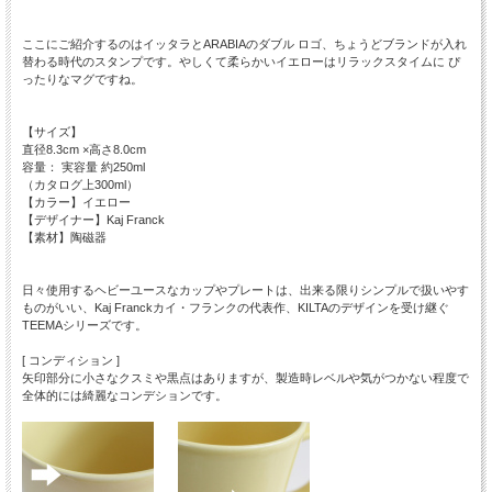
ここにご紹介するのはイッタラとARABIAのダブル ロゴ、ちょうどブランドが入れ
替わる時代のスタンプです。やしくて柔らかいイエローはリラックスタイムに ぴ
ったりなマグですね。
【サイズ】
直径8.3cm ×高さ8.0cm
容量： 実容量 約250ml
（カタログ上300ml）
【カラー】イエロー
【デザイナー】Kaj Franck
【素材】陶磁器
日々使用するヘビーユースなカップやプレートは、出来る限りシンプルで扱いやす
ものがいい、Kaj Franckカイ・フランクの代表作、KILTAのデザインを受け継ぐ
TEEMAシリーズです。
[ コンディション ]
矢印部分に小さなクスミや黒点はありますが、製造時レベルや気がつかない程度で
全体的には綺麗なコンデションです。