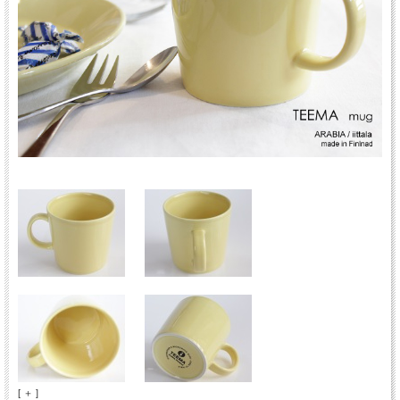
[ ＋ ]