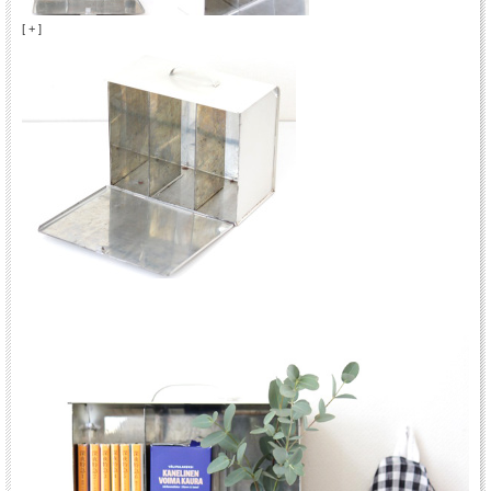
[ + ]