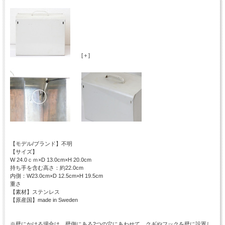
[＋]
【モデル/ブランド】不明
【サイズ】
W 24.0ｃｍ×D 13.0cm×H 20.0cm
持ち手を含む高さ：約22.0cm
内側：W23.0cm×D 12.5cm×H 19.5cm
重さ
【素材】ステンレス
【原産国】made in Sweden
※壁にかける場合は、壁側にある2つの穴にあわせて、クギやフックを壁に設置し