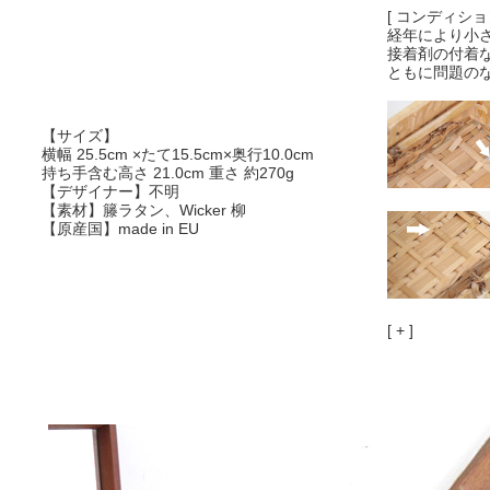
[ コンディション
経年により小
接着剤の付着
ともに問題の
【サイズ】
横幅 25.5cm ×たて15.5cm×奥行10.0cm
持ち手含む高さ 21.0cm 重さ 約270g
【デザイナー】不明
【素材】籐ラタン、Wicker 柳
【原産国】made in EU
[ + ]