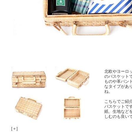
北欧やヨーロ
のバスケット
ものや革バン
なタイプがあ
ね。
こちらでご紹
バスケットで
紙、生地など
しむのも良いで
[＋]