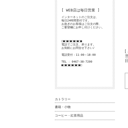
[ WEB店は毎日営業 ]
インターネットのご注文は、
毎日24時間受付です。
お急ぎのお客様はご注文の際、
ご要望欄にお申し付けください。
□■□■□■□■□■□■
電話でご注文、承ります。
お気軽にお問合せ下さい♪
[
電話受付：11:00～18:00
TEL : 0467-38-7200
■□■□■□■□■□■□
カトラリー
書籍・小物
コーヒー・紅茶用品