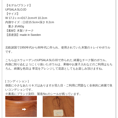
【モデル/ブランド】
UPSALA SLOJD
【サイズ】
W 17.2ｃｍ×D17.2cm×H 10.2cm
内側サイズ：口径15.5cm×深さ 8.2cm
重さ 約460g
【素材】木製 / チーク
【原産国】made in Sweden
北欧諸国で1950年代から80年代に作られ、使用されていた木製のトレイやボウル
です。
こちらはスウェーデンのUPSALA SLOJDで作られた 綺麗なチーク製のボウル。
内側に削り込むようにくり抜いたボウルは、果物やお菓子入れなどのご利用はもち
ろん、綺麗な色目は 草花をアレンジして花器としてもお楽しみ頂けますね。
[ コンディション ]
側面に小さなあたりキズはありますが見た目・ご利用に問題なく全体的に綺麗で良
いコンデションです。
※裏底にブランド刻印、製造No.のシールが残っています。