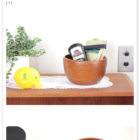
[ + ]