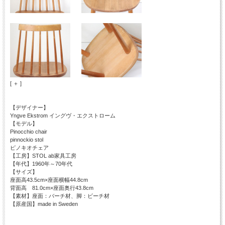
[ ＋ ]
【デザイナー】
Yngve Ekstrom イングヴ・エクストローム
【モデル】
Pinocchio chair
pinnockio stol
ピノキオチェア
【工房】STOL ab家具工房
【年代】1960年～70年代
【サイズ】
座面高43.5cm×座面横幅44.8cm
背面高 81.0cm×座面奥行43.8cm
【素材】座面：バーチ材、脚：ビーチ材
【原産国】made in Sweden