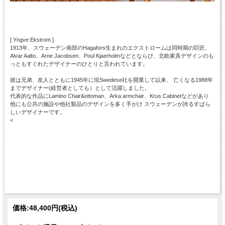
[ Yngve Ekstrom ]
1913年、スウェーデン南部のHagafors生まれのエクストロームは同時期の巨匠、
Alvar Aalto、Arne Jacobsen、Poul Kjaerholmなどとならび、北欧家具デザインのも
っともすぐれたデザイナーのひとりと言われています。
彼は兄弟、友人とともに1945年に現Swedese社を開業して以来、 亡くなる1988年
までデザイナー(経営者としても）として活躍しました。
代表的な作品にLamino Chair&ottoman、Arka armchair、Krus Cabinetなどがあり
他にも公共の施設や他社製品のデザインを多く手がけ スウェーデンが誇るすばら
しいデザイナーです。
<
価格:
48,400円
(税込)