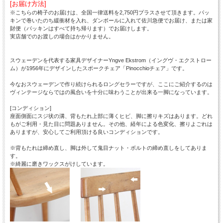
[お届け方法]
※こちらの椅子のお届けは、全国一律送料を2,750円プラスさせて頂きます。パッ
キンで巻いたのち緩衝材を入れ、ダンボールに入れて佐川急便でお届け、または家
財便（パッキンはすべて持ち帰ります）でお届けします。
実店舗でのお渡しの場合はかかりません。
スウェーデンを代表する家具デザイナーYngve Ekstrom（イングヴ・エクストロー
ム）が1956年にデザインしたスポークチェア「Pinocchioチェア」です。
今なおスウェーデンで作り続けられるロングセラーですが、ここにご紹介するのは
ヴィンテージならではの風合いを十分に味わうことが出来る一脚になっています。
[コンディション]
座面側面にスジ状の溝、背もたれ上部に薄くヒビ、脚に擦りキズはあります。どれ
もがご利用・見た目に問題ありません。その他、経年による色変化、擦りよごれは
ありますが、安心してご利用頂ける良いコンディションです。
※背もたれは締め直し、脚は外して鬼目ナット・ボルトの締め直しをしてありま
す。
※綺麗に磨きワックスがけしています。