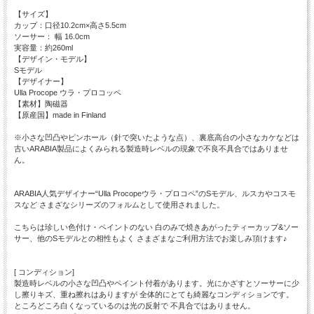
【サイズ】
カップ：口径10.2cm×高さ5.5cm
ソーサー： 幅 16.0cm
実容量：約260ml
【デザイン・モデル】
Sモデル
【デザイナー】
Ulla Procope ウラ・プロコッペ
【素材】陶磁器
【原産国】made in Finland
※小さな凹凸やピンホール（針で突いたような点）、裏底高台の小さなカケなどは
古いARABIA製品によくみられる製造時レベルの現象で不良不具合ではありませ
ん。
ARABIA人気デザイナー“Ulla Procopeウラ・プロコペ”のSモデル、ルスカやコスモ
スなど さまざなシリーズのフォルムとして使用されました。
こちらは珍しい色付け・ペイントのない 白のみで焼きあがったティーカップ&ソー
サー、他のSモデルとの相性もよく さまざまなご利用方法でお楽しみ頂けます♪
[ コンディション]
製造時レベルの小さな凹凸やペイント付着があります。光にかざすとソーサーに少
し擦りキズ、重ね擦れはありますが 全体的にとても綺麗なコンディションです。
ところどころ白くなっているのは光の反射で 不具合ではありません。