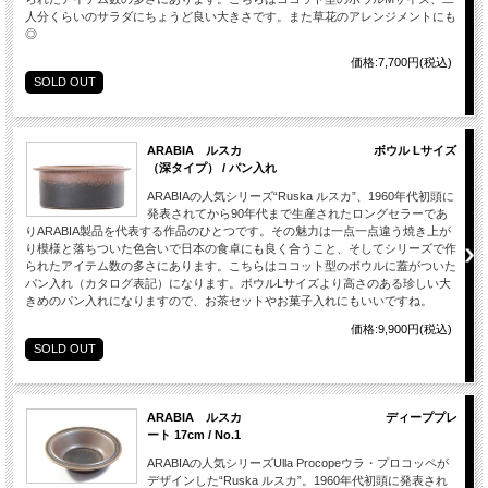
人分くらいのサラダにちょうど良い大きさです。また草花のアレンジメントにも
◎
価格:7,700円(税込)
SOLD OUT
ARABIA ルスカ ボウル Lサイズ
（深タイプ） / パン入れ
ARABIAの人気シリーズ“Ruska ルスカ”、1960年代初頭に
発表されてから90年代まで生産されたロングセラーであ
りARABIA製品を代表する作品のひとつです。その魅力は一点一点違う焼き上が
り模様と落ちついた色合いで日本の食卓にも良く合うこと、そしてシリーズで作
られたアイテム数の多さにあります。こちらはココット型のボウルに蓋がついた
パン入れ（カタログ表記）になります。ボウルLサイズより高さのある珍しい大
きめのパン入れになりますので、お茶セットやお菓子入れにもいいですね。
価格:9,900円(税込)
SOLD OUT
ARABIA ルスカ ディーププレ
ート 17cm / No.1
ARABIAの人気シリーズUlla Procopeウラ・プロコッペが
デザインした“Ruska ルスカ”。1960年代初頭に発表され