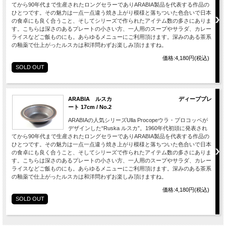
てから90年代まで生産されたロングセラーでありARABIA製品を代表する作品の
ひとつです。その魅力は一点一点違う焼き上がり模様と落ちついた色合いで日本
の食卓にも良く合うこと、そしてシリーズで作られたアイテム数の多さにありま
す。こちらは深さのあるプレートの小さい方、一人用のスープやサラダ、カレー
ライスなどご飯ものにも。あらゆるメニューにご利用頂けます。深みのある茶系
の釉薬で仕上がったルスカは和洋問わずお楽しみ頂けますね。
価格:4,180円(税込)
SOLD OUT
ARABIA ルスカ ディーププレ
ート 17cm / No.2
ARABIAの人気シリーズUlla Procopeウラ・プロコッペが
デザインした“Ruska ルスカ”。1960年代初頭に発表され
てから90年代まで生産されたロングセラーでありARABIA製品を代表する作品の
ひとつです。その魅力は一点一点違う焼き上がり模様と落ちついた色合いで日本
の食卓にも良く合うこと、そしてシリーズで作られたアイテム数の多さにありま
す。こちらは深さのあるプレートの小さい方、一人用のスープやサラダ、カレー
ライスなどご飯ものにも。あらゆるメニューにご利用頂けます。深みのある茶系
の釉薬で仕上がったルスカは和洋問わずお楽しみ頂けますね。
価格:4,180円(税込)
SOLD OUT