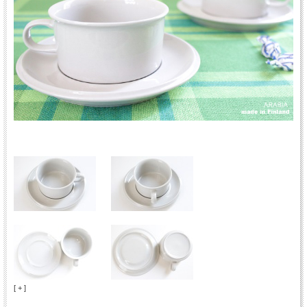
[ + ]