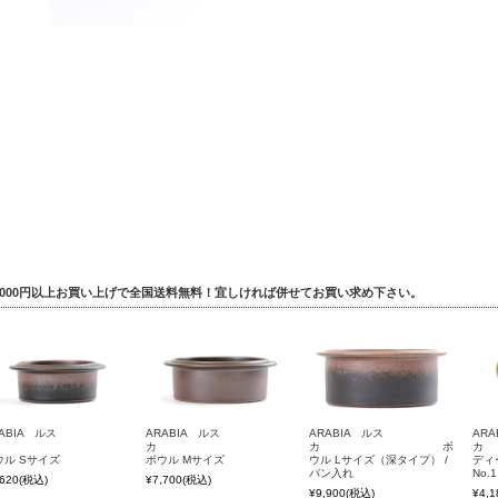
5,000円以上お買い上げで全国送料無料！宜しければ併せてお買い求め下さい。
ABIA ルス
ARABIA ルス
ARABIA ルス
ARA
カ
カ
カ ボ
ウル Sサイズ
ボウル Mサイズ
ウル Lサイズ（深タイプ） /
ディー
パン入れ
No.1
,620
(税込)
¥7,700
(税込)
¥9,900
(税込)
¥4,1