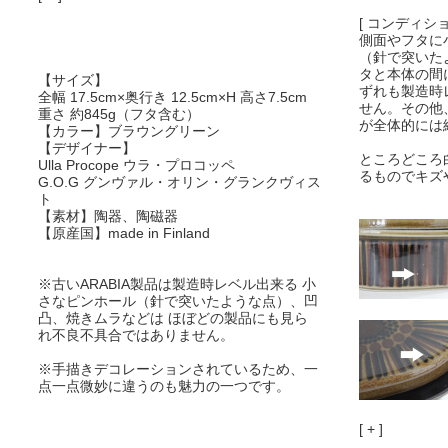
[ コンディショ
側面やフタに
（針で突いた
タと本体の間
【サイズ】
ずれも製造時
全幅 17.5cm×奥行き 12.5cm×H 高さ7.5cm
せん。その他
重さ 約845g（フタ含む）
が全体的には
【カラー】ブラウングリーン
【デザイナー】
ところどころ
Ulla Procope ウラ・プロコッペ
るものでキズ
G.O.G グンヴァル・オリン・グランクヴィス
ト
【素材】陶器、陶磁器
【原産国】made in Finland
※古いARABIA製品は製造時レベル出来る 小
さなピンホール（針で突いたような点）、凹
凸、焼きムラなどは ほぼどの製品にも見ら
れ不良不具合ではありません。
※手描きデコレーションされているため、一
点一点微妙に違うのも魅力の一つです。
[ + ]