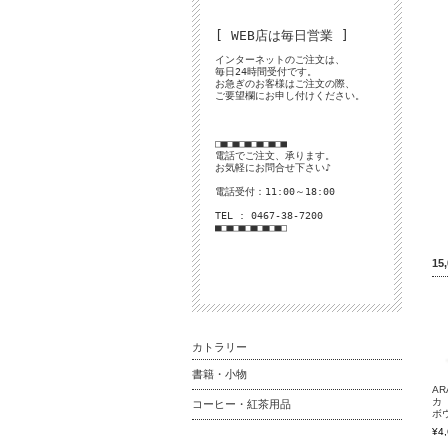
[ WEB店は毎日営業 ]
インターネットのご注文は、
毎日24時間受付です。
お急ぎのお客様はご注文の際、
ご要望欄にお申し付けください。
□■□■□■□■□■□■
電話でご注文、承ります。
お気軽にお問合せ下さい♪
電話受付：11:00～18:00
TEL : 0467-38-7200
■□■□■□■□■□■□
1
カトラリー
書籍・小物
AR
コーヒー・紅茶用品
ボ
¥4