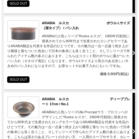
SOLD OUT
ARABIA ルスカ ボウル Lサイズ
（深タイプ） / パン入れ
ARABIAの人気シリーズ“Ruska ルスカ”、1960年代初頭に
発表されてから90年代まで生産されたロングセラーであ
りARABIA製品を代表する作品のひとつです。その魅力は一点一点違う焼き上が
り模様と落ちついた色合いで日本の食卓にも良く合うこと、そしてシリーズで作
られたアイテム数の多さにあります。こちらはココット型のボウルに蓋がついた
パン入れ（カタログ表記）になります。ボウルLサイズより高さのある珍しい大
きめのパン入れになりますので、お茶セットやお菓子入れにもいいですね。
価格:9,900円(税込)
SOLD OUT
ARABIA ルスカ ディーププレ
ート 17cm / No.1
ARABIAの人気シリーズUlla Procopeウラ・プロコッペが
デザインした“Ruska ルスカ”。1960年代初頭に発表され
てから90年代まで生産されたロングセラーでありARABIA製品を代表する作品の
ひとつです。その魅力は一点一点違う焼き上がり模様と落ちついた色合いで日本
の食卓にも良く合うこと、そしてシリーズで作られたアイテム数の多さにありま
す。こちらは深さのあるプレートの小さい方、一人用のスープやサラダ、カレー