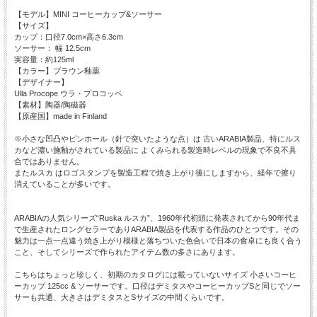
【モデル】MINI コーヒーカップ&ソーサー
【サイズ】
カップ：口径7.0cm×高さ6.3cm
ソーサー： 幅 12.5cm
実容量：約125ml
【カラー】ブラウン釉薬
【デザイナー】
Ulla Procope ウラ・プロコッペ
【素材】陶器/陶磁器
【原産国】made in Finland
※小さな凹凸やピンホール（針で突いたような点）は 古いARABIA製品、特にルス
カなど濃い施釉がされている製品に よくみられる製造時レベルの現象で不良不具
合ではありません。
またルスカ はロゴスタンプを製造工程で焼き上がり後にしますから、経年で擦り
消えていることが多いです。
ARABIAの人気シリーズ“Ruska ルスカ”、1960年代初頭に発表されてから90年代ま
で生産されたロングセラーでありARABIA製品を代表する作品のひとつです。その
魅力は一点一点違う焼き上がり模様と落ちついた色合いで日本の食卓にも良く合う
こと、そしてシリーズで作られたアイテム数の多さにあります。
こちらはちょっと珍しく、初期のカタログには載っていないサイズ 小さいコーヒ
ーカップ 125cc & ソーサーです。口径はデミタスやコーヒーカップSと同じでソー
サーも共通、大きさはデミタスとSサイズの中間くらいです。