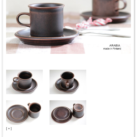
[ + ]