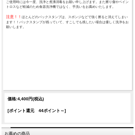
ご使用時には今一度、洗浄と煮沸消毒をお願い申し上げます。また擦り傷やペイン
トロスなど軽減のため食器洗浄機ではなく、手洗いをお薦めいたします。
注意！！
ほとんどのバックスタンプは、スポンジなどで強く擦ると消えてしまい
ます！！バックスタンプが残っていて、すこしでも残したい場合は優しく洗浄をお
願いします。
価格:
4,400円
(税込)
[ポイント還元 44ポイント～]
お薦めの商品