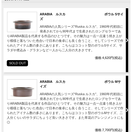
ARABIA ルスカ ボウル Sサイ
ズ
ARABIAの人気シリーズ“Ruska ルスカ”、1960年代初頭に
発表されてから90年代まで生産されたロングセラーであ
りARABIA製品を代表する作品のひとつです。その魅力は一点一点違う焼き上が
り模様と落ちついた色合いで日本の食卓にも良く合うこと、そしてシリーズで作
られたアイテム数の多さにあります。こちらはココット型のボウルSサイズ、サ
ラダや煮込み・グラタンなど一人から二人分の大きさです。
価格:4,620円(税込)
SOLD OUT
ARABIA ルスカ ボウル Mサ
イズ
ARABIAの人気シリーズ“Ruska ルスカ”、1960年代初頭に
発表されてから90年代まで生産されたロングセラーであ
りARABIA製品を代表する作品のひとつです。その魅力は一点一点違う焼き上が
り模様と落ちついた色合いで日本の食卓にも良く合うこと、そしてシリーズで作
られたアイテム数の多さにあります。こちらはココット型のボウルMサイズ、二
人分くらいのサラダにちょうど良い大きさです。また草花のアレンジメントにも
◎
価格:7,700円(税込)