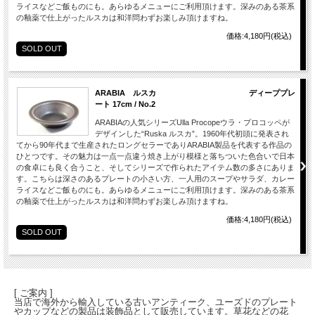
ライスなどご飯ものにも。あらゆるメニューにご利用頂けます。深みのある茶系
の釉薬で仕上がったルスカは和洋問わずお楽しみ頂けますね。
価格:4,180円(税込)
SOLD OUT
ARABIA ルスカ ディーププレ
ート 17cm / No.2
ARABIAの人気シリーズUlla Procopeウラ・プロコッペが
デザインした“Ruska ルスカ”。1960年代初頭に発表され
てから90年代まで生産されたロングセラーでありARABIA製品を代表する作品の
ひとつです。その魅力は一点一点違う焼き上がり模様と落ちついた色合いで日本
の食卓にも良く合うこと、そしてシリーズで作られたアイテム数の多さにありま
す。こちらは深さのあるプレートの小さい方、一人用のスープやサラダ、カレー
ライスなどご飯ものにも。あらゆるメニューにご利用頂けます。深みのある茶系
の釉薬で仕上がったルスカは和洋問わずお楽しみ頂けますね。
価格:4,180円(税込)
SOLD OUT
[ ご案内 ]
当店で海外から輸入している古いアンティーク、ユーズドのプレート
やカップなどの製品は装飾品として販売しています。草花などの花