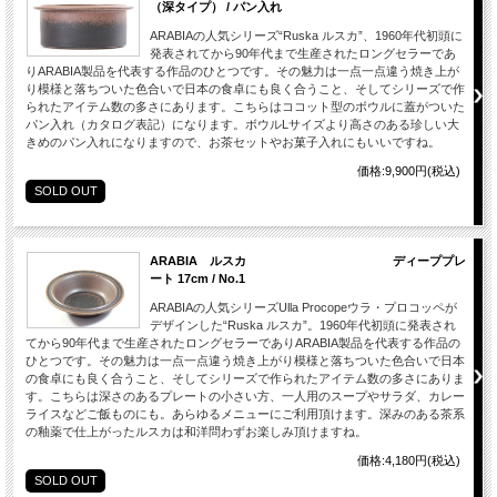
（深タイプ） / パン入れ
ARABIAの人気シリーズ“Ruska ルスカ”、1960年代初頭に
発表されてから90年代まで生産されたロングセラーであ
りARABIA製品を代表する作品のひとつです。その魅力は一点一点違う焼き上が
り模様と落ちついた色合いで日本の食卓にも良く合うこと、そしてシリーズで作
られたアイテム数の多さにあります。こちらはココット型のボウルに蓋がついた
パン入れ（カタログ表記）になります。ボウルLサイズより高さのある珍しい大
きめのパン入れになりますので、お茶セットやお菓子入れにもいいですね。
価格:9,900円(税込)
SOLD OUT
ARABIA ルスカ ディーププレ
ート 17cm / No.1
ARABIAの人気シリーズUlla Procopeウラ・プロコッペが
デザインした“Ruska ルスカ”。1960年代初頭に発表され
てから90年代まで生産されたロングセラーでありARABIA製品を代表する作品の
ひとつです。その魅力は一点一点違う焼き上がり模様と落ちついた色合いで日本
の食卓にも良く合うこと、そしてシリーズで作られたアイテム数の多さにありま
す。こちらは深さのあるプレートの小さい方、一人用のスープやサラダ、カレー
ライスなどご飯ものにも。あらゆるメニューにご利用頂けます。深みのある茶系
の釉薬で仕上がったルスカは和洋問わずお楽しみ頂けますね。
価格:4,180円(税込)
SOLD OUT