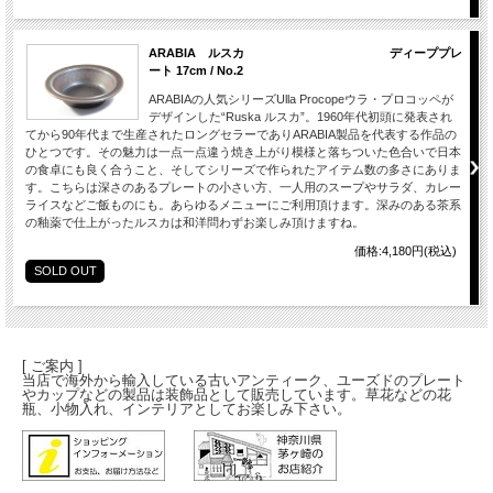
ARABIA ルスカ ディーププレ
ート 17cm / No.2
ARABIAの人気シリーズUlla Procopeウラ・プロコッペが
デザインした“Ruska ルスカ”。1960年代初頭に発表され
てから90年代まで生産されたロングセラーでありARABIA製品を代表する作品の
ひとつです。その魅力は一点一点違う焼き上がり模様と落ちついた色合いで日本
の食卓にも良く合うこと、そしてシリーズで作られたアイテム数の多さにありま
す。こちらは深さのあるプレートの小さい方、一人用のスープやサラダ、カレー
ライスなどご飯ものにも。あらゆるメニューにご利用頂けます。深みのある茶系
の釉薬で仕上がったルスカは和洋問わずお楽しみ頂けますね。
価格:4,180円(税込)
SOLD OUT
[ ご案内 ]
当店で海外から輸入している古いアンティーク、ユーズドのプレート
やカップなどの製品は装飾品として販売しています。草花などの花
瓶、小物入れ、インテリアとしてお楽しみ下さい。