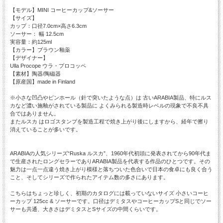
【モデル】MINI コーヒーカップ&ソーサー
【サイズ】
カップ：口径7.0cm×高さ6.3cm
ソーサー： 幅 12.5cm
実容量：約125ml
【カラー】ブラウン釉薬
【デザイナー】
Ulla Procope ウラ・プロコッペ
【素材】陶器/陶磁器
【原産国】made in Finland
※小さな凹凸やピンホール（針で突いたような点）は 古いARABIA製品、特にルス
カなど濃い施釉がされている製品に よくみられる製造時レベルの現象で不良不具
合ではありません。
またルスカ はロゴスタンプを製造工程で焼き上がり後にしますから、経年で擦り
消えていることが多いです。
ARABIAの人気シリーズ“Ruska ルスカ”、1960年代初頭に発表されてから90年代ま
で生産されたロングセラーでありARABIA製品を代表する作品のひとつです。その
魅力は一点一点違う焼き上がり模様と落ちついた色合いで日本の食卓にも良く合う
こと、そしてシリーズで作られたアイテム数の多さにあります。
こちらはちょっと珍しく、初期のカタログには載っていないサイズ 小さいコーヒ
ーカップ 125cc & ソーサーです。口径はデミタスやコーヒーカップSと同じでソー
サーも共通、大きさはデミタスとSサイズの中間くらいです。