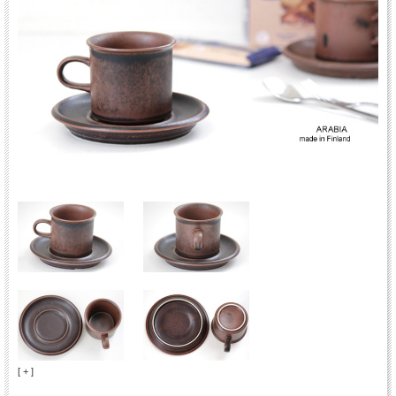
[ + ]