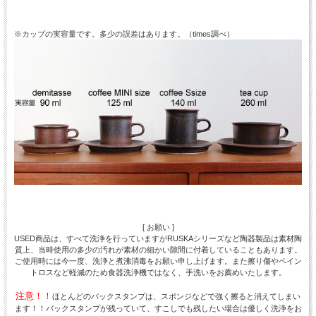
※カップの実容量です。多少の誤差はあります。（times調べ）
[ お願い ]
USED商品は、すべて洗浄を行っていますがRUSKAシリーズなど陶器製品は素材陶
質上、当時使用の多少の汚れが素材の細かい隙間に付着していることもあります。
ご使用時には今一度、洗浄と煮沸消毒をお願い申し上げます。また擦り傷やペイン
トロスなど軽減のため食器洗浄機ではなく、手洗いをお薦めいたします。
注意！！
ほとんどのバックスタンプは、スポンジなどで強く擦ると消えてしまい
ます！！バックスタンプが残っていて、すこしでも残したい場合は優しく洗浄をお