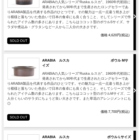
ARABIAの人気シリーズ“Ruska ルスカ”、1960年代初頭に
発表されてから90年代まで生産されたロングセラーであ
りARABIA製品を代表する作品のひとつです。その魅力は一点一点違う焼き上が
り模様と落ちついた色合いで日本の食卓にも良く合うこと、そしてシリーズで作
られたアイテム数の多さにあります。こちらはココット型のボウルSサイズ、サ
ラダや煮込み・グラタンなど一人から二人分の大きさです。
価格:4,620円(税込)
SOLD OUT
ARABIA ルスカ ボウル Mサ
イズ
ARABIAの人気シリーズ“Ruska ルスカ”、1960年代初頭に
発表されてから90年代まで生産されたロングセラーであ
りARABIA製品を代表する作品のひとつです。その魅力は一点一点違う焼き上が
り模様と落ちついた色合いで日本の食卓にも良く合うこと、そしてシリーズで作
られたアイテム数の多さにあります。こちらはココット型のボウルMサイズ、二
人分くらいのサラダにちょうど良い大きさです。また草花のアレンジメントにも
◎
価格:7,700円(税込)
SOLD OUT
ARABIA ルスカ ボウル Lサイズ