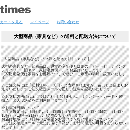
カートを見る
マイページ
お問い合わせ
大型商品（家具など）の送料と配送方法について
[ 大型商品（家具など）の送料と配送方法について ]
大型の家具など一部商品は、通常の宅配便とは別の『アートセッティング
デリバリー（旧ヤマト家財宅急便）』でお届けいたします。
（家財宅急便は家具をお部屋の中まで運び、ご希望の場所に設置いたしま
す。）
☆ご注文時には「送料無料」（0円）と表示されますが、後ほど当店よりお
送りいたしますご注文確定メールで正しい送料を記載いたします。
☆お支払方法に代金引換はご利用頂けません。（クレジットカード・銀行
振込・楽天ID決済をご利用頂けます。）
☆お届け日時について
ご注文確定日より6日後より、時間は（午前中）（12時～15時）（15時～
18時）（18時～21時）よりご指定いただけます。
お届け地域により日時のご希望をお受けできない場合がございます。
（ご注文確定メールで最短お届け日及び、お時間指定の可否をお知らせい
たします。）